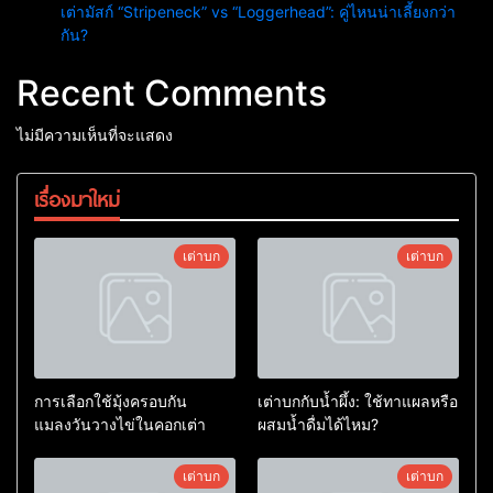
เต่ามัสก์ “Stripeneck” vs “Loggerhead”: คู่ไหนน่าเลี้ยงกว่า
กัน?
Recent Comments
ไม่มีความเห็นที่จะแสดง
เรื่องมาใหม่
เต่าบก
เต่าบก
การเลือกใช้มุ้งครอบกัน
เต่าบกกับน้ำผึ้ง: ใช้ทาแผลหรือ
แมลงวันวางไข่ในคอกเต่า
ผสมน้ำดื่มได้ไหม?
เต่าบก
เต่าบก