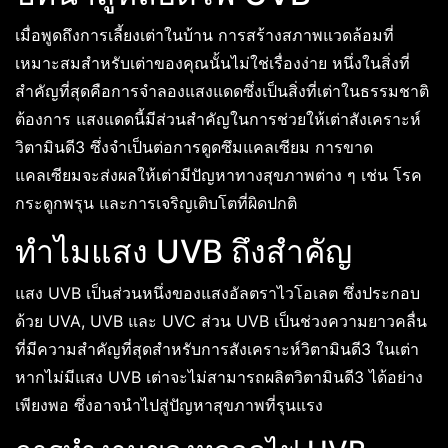
เมื่อพูดถึงการเลี้ยงเต่าในบ้าน การสร้างสภาพแวดล้อมที่
เหมาะสมสำหรับเต่าของคุณนั้นไม่ใช่เรื่องง่าย หนึ่งในสิ่งที่
สำคัญที่สุดคือการจำลองแสงแดดซึ่งเป็นสิ่งที่เต่าในธรรมชาติ
ต้องการ แสงแดดนี้มีส่วนสำคัญในการช่วยให้เต่าสังเคราะห์
วิตามินดี3 ซึ่งจำเป็นต่อการดูดซึมแคลเซียม การขาด
แคลเซียมจะส่งผลให้เต่ามีปัญหาทางสุขภาพต่าง ๆ เช่น โรค
กระดูกพรุน และการเจริญเติบโตที่ผิดปกติ
ทำไมแสง UVB ถึงสำคัญ
แสง UVB เป็นส่วนหนึ่งของแสงอัลตราไวโอเลต ซึ่งประกอบ
ด้วย UVA, UVB และ UVC ส่วน UVB เป็นช่วงความยาวคลื่น
ที่มีความสำคัญที่สุดสำหรับการสังเคราะห์วิตามินดี3 ในเต่า
หากไม่มีแสง UVB เต่าจะไม่สามารถผลิตวิตามินดี3 ได้อย่าง
เพียงพอ ซึ่งอาจนำไปสู่ปัญหาสุขภาพที่รุนแรง