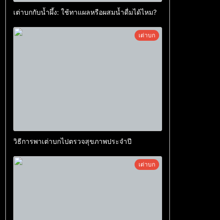
เต่าบกกับน้ำผึ้ง: ใช้ทาแผลหรือผสมน้ำดื่มได้ไหม?
เต่าบก
วิธีการพาเต่าบกไปตรวจสุขภาพประจำปี
เต่าบก