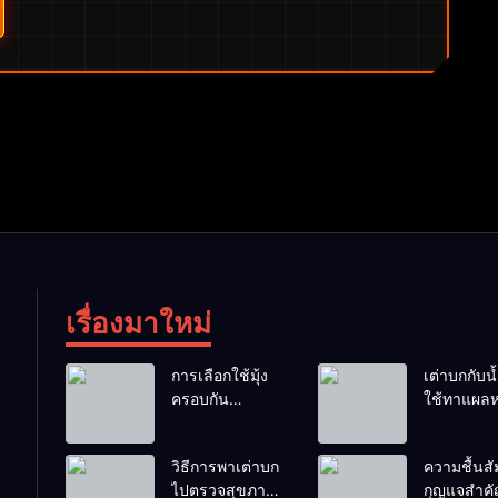
เรื่องมาใหม่
การเลือกใช้มุ้ง
เต่าบกกับน้ำ
ครอบกัน
ใช้ทาแผลห
แมลงวันวางไข่
ผสมน้ำดื่มไ
ในคอกเต่า
ไหม?
วิธีการพาเต่าบก
ความชื้นสัม
ไปตรวจสุขภาพ
กุญแจสำค