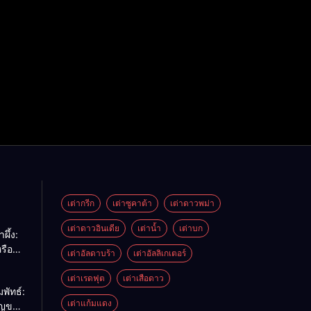
เต่ากรีก
เต่าซูคาต้า
เต่าดาวพม่า
เต่าดาวอินเดีย
เต่าน้ำ
เต่าบก
ผึ้ง:
รือ
เต่าอัลดาบร้า
เต่าอัลลิเกเตอร์
ด้
เต่าเรดฟุต
เต่าเสือดาว
พัทธ์:
เต่าแก้มแดง
ัญของ