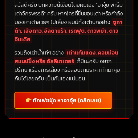
สวัสดีครับ บทความนี้เขียนโดยผมเอง
“อาจุ้ย ฟาร์ม
เต่าจักรพรรดิ”
ครับ หากใครที่ชื่นชอบเต่า หรือกำลัง
มองหาเต่าสวยๆ ไปเลี้ยง ผมมีทั้งเต่าบกอย่าง
ซูคา
ต้า, เสือดาว, อัลดาบร้า, เรดฟุต, ดาวพม่า, ดาว
อินเดีย
รวมถึงเต่าน้ำเท่ๆ อย่าง
เต่าแก้มแดง, คอมม่อน
สแนปปิ้ง หรือ อัลลิเกเตอร์
ก็มีนะครับ อยาก
ปรึกษาเรื่องการเลี้ยง หรือสอบถามราคา ทักมาคุย
กันได้เลยครับ เป็นกันเองแน่นอน
ทักเฟซบุ๊ค หาอาจุ้ย (คลิกเลย)