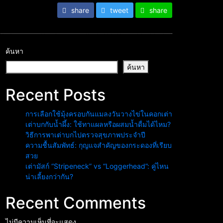
share
tweet
share
ค้นหา
ค้นหา
Recent Posts
การเลือกใช้มุ้งครอบกันแมลงวันวางไข่ในคอกเต่า
เต่าบกกับน้ำผึ้ง: ใช้ทาแผลหรือผสมน้ำดื่มได้ไหม?
วิธีการพาเต่าบกไปตรวจสุขภาพประจำปี
ความชื้นสัมพัทธ์: กุญแจสำคัญของกระดองที่เรียบ
สวย
เต่ามัสก์ “Stripeneck” vs “Loggerhead”: คู่ไหน
น่าเลี้ยงกว่ากัน?
Recent Comments
ไม่มีความเห็นที่จะแสดง