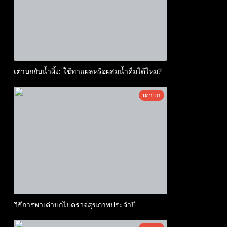
เต่าบกกับน้ำผึ้ง: ใช้ทาแผลหรือผสมน้ำดื่มได้ไหม?
เต่าบก
วิธีการพาเต่าบกไปตรวจสุขภาพประจำปี