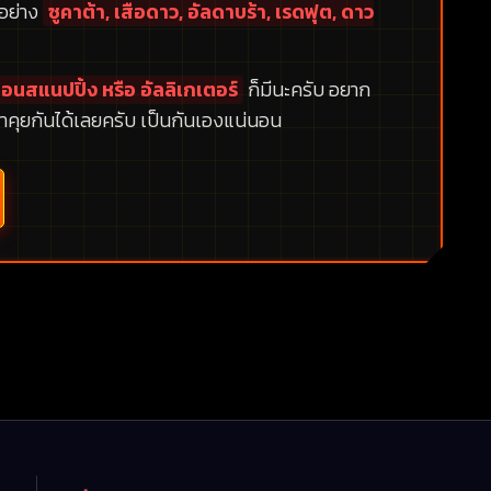
กอย่าง
ซูคาต้า, เสือดาว, อัลดาบร้า, เรดฟุต, ดาว
อนสแนปปิ้ง หรือ อัลลิเกเตอร์
ก็มีนะครับ อยาก
าคุยกันได้เลยครับ เป็นกันเองแน่นอน