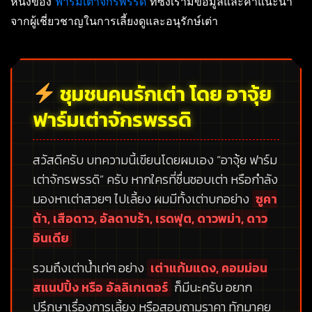
หนึ่งของ
ฟาร์มเต่าจักรพรรดิ
ที่ซึ่งเรามีข้อมูลและคำแนะนำ
จากผู้เชี่ยวชาญในการเลี้ยงดูและอนุรักษ์เต่า
ชุมชนคนรักเต่า โดย อาจุ้ย
ฟาร์มเต่าจักรพรรดิ
สวัสดีครับ บทความนี้เขียนโดยผมเอง
“อาจุ้ย ฟาร์ม
เต่าจักรพรรดิ”
ครับ หากใครที่ชื่นชอบเต่า หรือกำลัง
มองหาเต่าสวยๆ ไปเลี้ยง ผมมีทั้งเต่าบกอย่าง
ซูคา
ต้า, เสือดาว, อัลดาบร้า, เรดฟุต, ดาวพม่า, ดาว
อินเดีย
รวมถึงเต่าน้ำเท่ๆ อย่าง
เต่าแก้มแดง, คอมม่อน
สแนปปิ้ง หรือ อัลลิเกเตอร์
ก็มีนะครับ อยาก
ปรึกษาเรื่องการเลี้ยง หรือสอบถามราคา ทักมาคุย