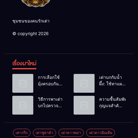
ชุมชนของคนรักเต่า
© copyright 2026
เรื่องมาใหม่
การเลือกใช้
เต่าบกกับน้ำ
มุ้งครอบกัน
ผึ้ง: ใช้ทาแผล
แมลงวัน
หรือผสมน้ำ
วางไข่ในคอก
ดื่มได้ไหม?
วิธีการพาเต่า
ความชื้นสัมพัทธ์:
เต่า
บกไปตรวจ
กุญแจสำคัญ
สุขภาพประจำ
ของกระดองที่
ปี
เรียบสวย
เต่ากรีก
เต่าซูคาต้า
เต่าดาวพม่า
เต่าดาวอินเดีย