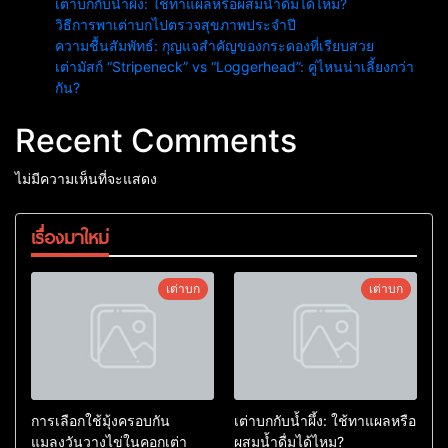
เต่าบกกับน้ำผึ้ง: ใช้ทาแผลหรือผสมน้ำดื่มได้ไหม?
วิธีการพาเต่าบกไปตรวจสุขภาพประจำปี
ความชื้นสัมพัทธ์: กุญแจสำคัญของกระดองที่เรียบสวย
เต่ามัสก์ “Stripeneck” vs “Loggerhead”: คู่ไหนน่าเลี้ยงกว่า
กัน?
Recent Comments
ไม่มีความเห็นที่จะแสดง
เรื่องมาใหม่
เต่าบก
เต่าบก
การเลือกใช้มุ้งครอบกัน
เต่าบกกับน้ำผึ้ง: ใช้ทาแผลหรือ
แมลงวันวางไข่ในคอกเต่า
ผสมน้ำดื่มได้ไหม?