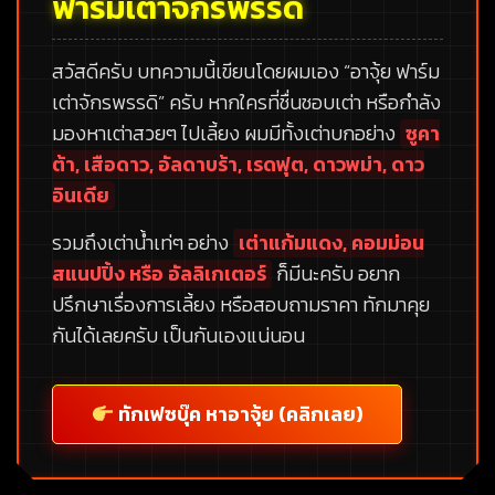
ฟาร์มเต่าจักรพรรดิ
สวัสดีครับ บทความนี้เขียนโดยผมเอง
“อาจุ้ย ฟาร์ม
เต่าจักรพรรดิ”
ครับ หากใครที่ชื่นชอบเต่า หรือกำลัง
มองหาเต่าสวยๆ ไปเลี้ยง ผมมีทั้งเต่าบกอย่าง
ซูคา
ต้า, เสือดาว, อัลดาบร้า, เรดฟุต, ดาวพม่า, ดาว
อินเดีย
รวมถึงเต่าน้ำเท่ๆ อย่าง
เต่าแก้มแดง, คอมม่อน
สแนปปิ้ง หรือ อัลลิเกเตอร์
ก็มีนะครับ อยาก
ปรึกษาเรื่องการเลี้ยง หรือสอบถามราคา ทักมาคุย
กันได้เลยครับ เป็นกันเองแน่นอน
ทักเฟซบุ๊ค หาอาจุ้ย (คลิกเลย)