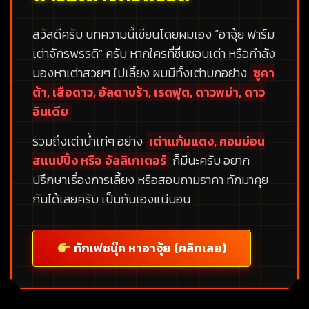
สวัสดีครับ บทความนี้เขียนโดยผมเอง
“อาจุ้ย ฟาร์ม
เต่าจักรพรรดิ”
ครับ หากใครที่ชื่นชอบเต่า หรือกำลัง
มองหาเต่าสวยๆ ไปเลี้ยง ผมมีทั้งเต่าบกอย่าง
ซูคา
ต้า, เสือดาว, อัลดาบร้า, เรดฟุต, ดาวพม่า, ดาว
อินเดีย
รวมถึงเต่าน้ำเท่ๆ อย่าง
เต่าแก้มแดง, คอมม่อน
สแนปปิ้ง หรือ อัลลิเกเตอร์
ก็มีนะครับ อยาก
ปรึกษาเรื่องการเลี้ยง หรือสอบถามราคา ทักมาคุย
กันได้เลยครับ เป็นกันเองแน่นอน
ทักเฟซบุ๊ค หาอาจุ้ย (คลิกเลย)