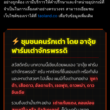
อย่างถูกต้อง เรามีบริการให้คำปรึกษาและจำหน่ายอุปกรณ์ที่
จำเป็นในการเลี้ยงเต่าอย่างครบวงจร สามารถเยี่ยมชม
เว็บไซต์ของเราได้ที่
taoland.co
เพื่อรับข้อมูลเพิ่มเติม
ชุมชนคนรักเต่า โดย อาจุ้ย
ฟาร์มเต่าจักรพรรดิ
สวัสดีครับ บทความนี้เขียนโดยผมเอง
“อาจุ้ย ฟาร์ม
เต่าจักรพรรดิ”
ครับ หากใครที่ชื่นชอบเต่า หรือกำลัง
มองหาเต่าสวยๆ ไปเลี้ยง ผมมีทั้งเต่าบกอย่าง
ซูคา
ต้า, เสือดาว, อัลดาบร้า, เรดฟุต, ดาวพม่า, ดาว
อินเดีย
รวมถึงเต่าน้ำเท่ๆ อย่าง
เต่าแก้มแดง, คอมม่อน
สแนปปิ้ง หรือ อัลลิเกเตอร์
ก็มีนะครับ อยาก