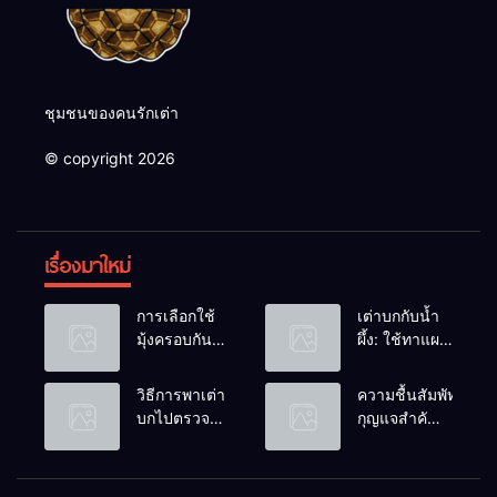
ชุมชนของคนรักเต่า
© copyright 2026
เรื่องมาใหม่
การเลือกใช้
เต่าบกกับน้ำ
มุ้งครอบกัน
ผึ้ง: ใช้ทาแผล
แมลงวัน
หรือผสมน้ำ
วางไข่ในคอก
ดื่มได้ไหม?
วิธีการพาเต่า
ความชื้นสัมพัทธ์:
เต่า
บกไปตรวจ
กุญแจสำคัญ
สุขภาพประจำ
ของกระดองที่
ปี
เรียบสวย