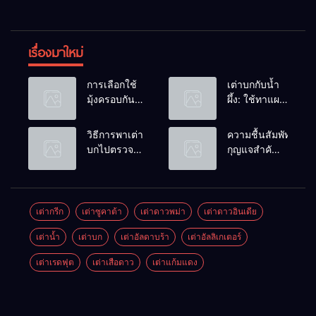
เรื่องมาใหม่
การเลือกใช้
เต่าบกกับน้ำ
มุ้งครอบกัน
ผึ้ง: ใช้ทาแผล
แมลงวัน
หรือผสมน้ำ
วางไข่ในคอก
ดื่มได้ไหม?
วิธีการพาเต่า
ความชื้นสัมพัทธ์:
เต่า
บกไปตรวจ
กุญแจสำคัญ
สุขภาพประจำ
ของกระดองที่
ปี
เรียบสวย
เต่ากรีก
เต่าซูคาต้า
เต่าดาวพม่า
เต่าดาวอินเดีย
เต่าน้ำ
เต่าบก
เต่าอัลดาบร้า
เต่าอัลลิเกเตอร์
เต่าเรดฟุต
เต่าเสือดาว
เต่าแก้มแดง