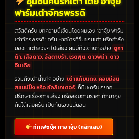
ชุมชนคนรักเต่า โดย อาจุ้ย
ฟาร์มเต่าจักรพรรดิ
สวัสดีครับ บทความนี้เขียนโดยผมเอง
“อาจุ้ย ฟาร์ม
เต่าจักรพรรดิ”
ครับ หากใครที่ชื่นชอบเต่า หรือกำลัง
มองหาเต่าสวยๆ ไปเลี้ยง ผมมีทั้งเต่าบกอย่าง
ซูคา
ต้า, เสือดาว, อัลดาบร้า, เรดฟุต, ดาวพม่า, ดาว
อินเดีย
รวมถึงเต่าน้ำเท่ๆ อย่าง
เต่าแก้มแดง, คอมม่อน
สแนปปิ้ง หรือ อัลลิเกเตอร์
ก็มีนะครับ อยาก
ปรึกษาเรื่องการเลี้ยง หรือสอบถามราคา ทักมาคุย
กันได้เลยครับ เป็นกันเองแน่นอน
ทักเฟซบุ๊ค หาอาจุ้ย (คลิกเลย)