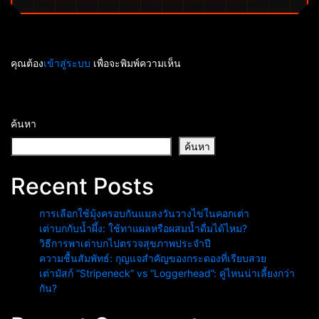
คุณต้อง
เข้าสู่ระบบ
เพื่อจะพิมพ์ความเห็น
ค้นหา
ค้นหา
Recent Posts
การเลือกใช้มุ้งครอบกันแมลงวันวางไข่ในคอกเต่า
เต่าบกกับน้ำผึ้ง: ใช้ทาแผลหรือผสมน้ำดื่มได้ไหม?
วิธีการพาเต่าบกไปตรวจสุขภาพประจำปี
ความชื้นสัมพัทธ์: กุญแจสำคัญของกระดองที่เรียบสวย
เต่ามัสก์ “Stripeneck” vs “Loggerhead”: คู่ไหนน่าเลี้ยงกว่า
กัน?