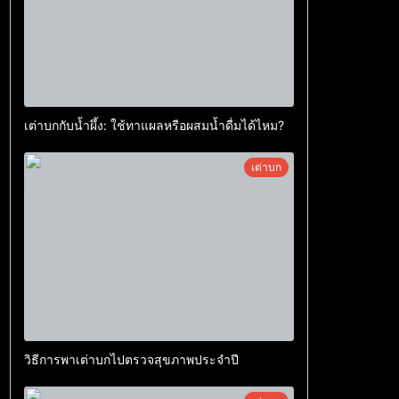
เต่าบกกับน้ำผึ้ง: ใช้ทาแผลหรือผสมน้ำดื่มได้ไหม?
เต่าบก
วิธีการพาเต่าบกไปตรวจสุขภาพประจำปี