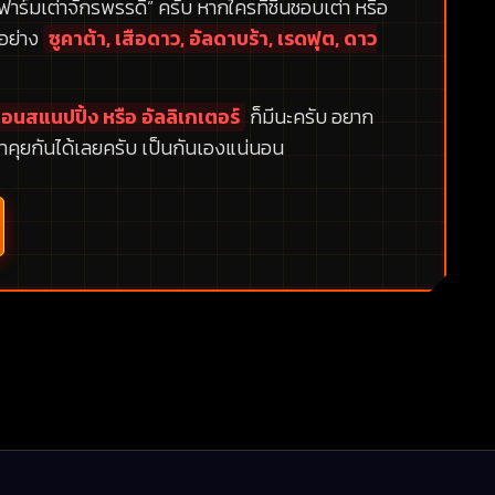
 ฟาร์มเต่าจักรพรรดิ”
ครับ หากใครที่ชื่นชอบเต่า หรือ
กอย่าง
ซูคาต้า, เสือดาว, อัลดาบร้า, เรดฟุต, ดาว
อนสแนปปิ้ง หรือ อัลลิเกเตอร์
ก็มีนะครับ อยาก
าคุยกันได้เลยครับ เป็นกันเองแน่นอน