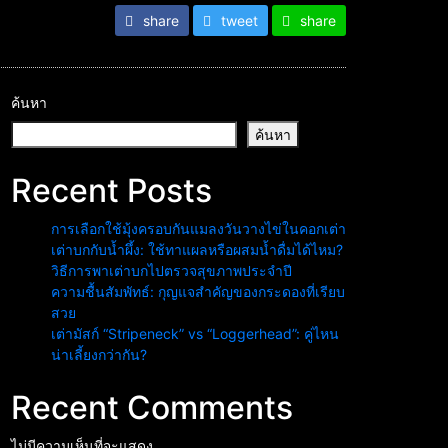
share
tweet
share
ค้นหา
ค้นหา
Recent Posts
การเลือกใช้มุ้งครอบกันแมลงวันวางไข่ในคอกเต่า
เต่าบกกับน้ำผึ้ง: ใช้ทาแผลหรือผสมน้ำดื่มได้ไหม?
วิธีการพาเต่าบกไปตรวจสุขภาพประจำปี
ความชื้นสัมพัทธ์: กุญแจสำคัญของกระดองที่เรียบ
สวย
เต่ามัสก์ “Stripeneck” vs “Loggerhead”: คู่ไหน
น่าเลี้ยงกว่ากัน?
Recent Comments
ไม่มีความเห็นที่จะแสดง