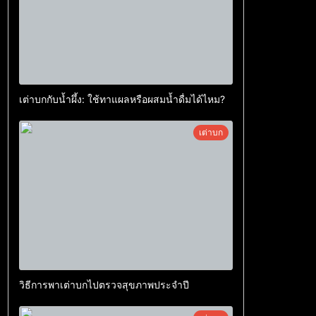
เต่าบกกับน้ำผึ้ง: ใช้ทาแผลหรือผสมน้ำดื่มได้ไหม?
เต่าบก
วิธีการพาเต่าบกไปตรวจสุขภาพประจำปี