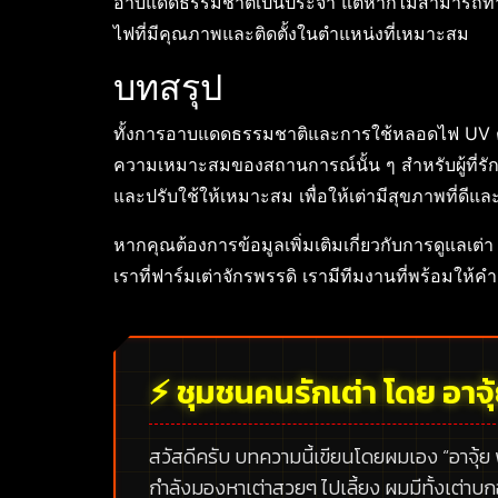
อาบแดดธรรมชาติเป็นประจำ แต่หากไม่สามารถทำได
ไฟที่มีคุณภาพและติดตั้งในตำแหน่งที่เหมาะสม
บทสรุป
ทั้งการอาบแดดธรรมชาติและการใช้หลอดไฟ UV ต่างก็
ความเหมาะสมของสถานการณ์นั้น ๆ สำหรับผู้ที่รั
และปรับใช้ให้เหมาะสม เพื่อให้เต่ามีสุขภาพที่ดีแล
หากคุณต้องการข้อมูลเพิ่มเติมเกี่ยวกับการดูแลเต่
เราที่ฟาร์มเต่าจักรพรรดิ เรามีทีมงานที่พร้อมให
⚡ ชุมชนคนรักเต่า โดย อาจุ
สวัสดีครับ บทความนี้เขียนโดยผมเอง
“อาจุ้ย
กำลังมองหาเต่าสวยๆ ไปเลี้ยง ผมมีทั้งเต่าบ