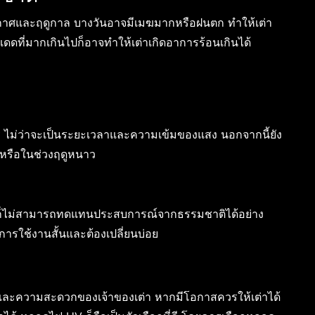
าศและฤดูกาล บางวันอาจมีเมฆมากหรือฝนตก ทำให้เต่า
ดดที่มากเกินไปก็อาจทำให้เต่าเกิดอาการร้อนเกินได้
ม่ว่าจะเป็นระยะเวลาและความเข้มของแสง นอกจากนี้ยัง
งพอหรือในช่วงฤดูหนาว
ก็ไม่สามารถทดแทนประสบการณ์จากธรรมชาติได้อย่าง
รใช้งานสั้นและต้องเปลี่ยนบ่อย
ม
้อมและความสะดวกของเจ้าของเต่า หากมีโอกาสควรให้เต่าได้