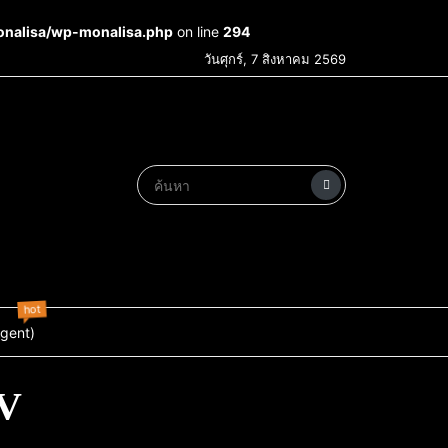
onalisa/wp-monalisa.php
on line
294
วันศุกร์, 7 สิงหาคม 2569
hot
Agent)
UV