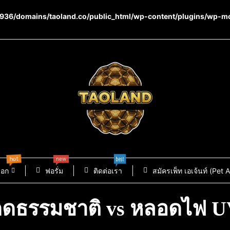
36/domains/taoland.co/public_html/wp-content/plugins/wp-m
hot
new
best
็อก
ฟอรั่ม
ติดต่อเรา
สมัครเพ็ท เอเจ้นท์ (Pet 
ดดธรรมชาติ vs หลอดไฟ 