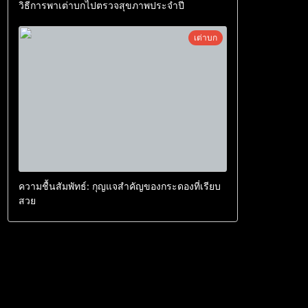
วิธีการพาเต่าบกไปตรวจสุขภาพประจำปี
เต่าบก
ความชื้นสัมพัทธ์: กุญแจสำคัญของกระดองที่เรียบ
สวย