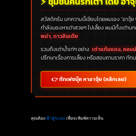
⚡ ชุมชนคนรักเต่า โดย อาจุ
สวัสดีครับ บทความนี้เขียนโดยผมเอง
“อาจุ้ย
กำลังมองหาเต่าสวยๆ ไปเลี้ยง ผมมีทั้งเต่าบ
พม่า, ดาวอินเดีย
รวมถึงเต่าน้ำเท่ๆ อย่าง
เต่าแก้มแดง, คอมม่
ปรึกษาเรื่องการเลี้ยง หรือสอบถามราคา ทักม
👉 ทักเฟซบุ๊ค หาอาจุ้ย (คลิกเลย)
คุณต้อง
เข้าสู่ระบบ
เพื่อจะพิมพ์ความเห็น