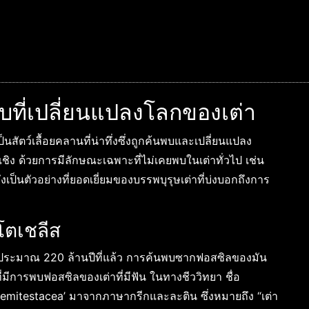
ที่เปลี่ยนแปลงโลกของเต่า
ัตว์เลื้อยคลานที่น่าทึ่งซึ่งถูกค้นพบและเปลี่ยนแปลง
ชิง ด้วยการมีลักษณะเฉพาะที่ไม่เคยพบในเต่าทั่วไป เช่น
ป็นตัวอย่างที่ยอดเยี่ยมของบรรพบุรุษเต่าที่บ่งบอกถึงการ
โตเชลีส
ายุประมาณ 220 ล้านปีที่แล้ว การค้นพบซากฟอสซิลของมัน
กที่มีการพบฟอสซิลของเต่าที่มีฟัน ในทางชีววิทยา ชื่อ
mitestacea’ มาจากภาษากรีกและละติน ซึ่งหมายถึง “เต่า