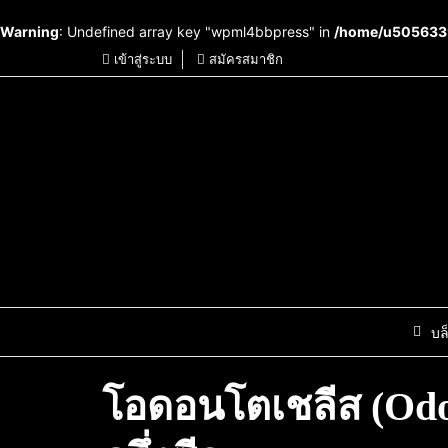
Warning
: Undefined array key "wpml4bbpress" in
/home/u5056339
เข้าสู่ระบบ
สมัครสมาชิก
บล
โอดอนโตเชลีส (Odon