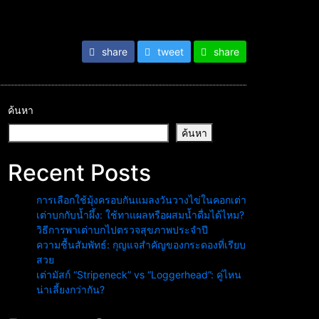
share
tweet
share
ค้นหา
ค้นหา
Recent Posts
การเลือกใช้มุ้งครอบกันแมลงวันวางไข่ในคอกเต่า
เต่าบกกับน้ำผึ้ง: ใช้ทาแผลหรือผสมน้ำดื่มได้ไหม?
วิธีการพาเต่าบกไปตรวจสุขภาพประจำปี
ความชื้นสัมพัทธ์: กุญแจสำคัญของกระดองที่เรียบ
สวย
เต่ามัสก์ “Stripeneck” vs “Loggerhead”: คู่ไหน
น่าเลี้ยงกว่ากัน?