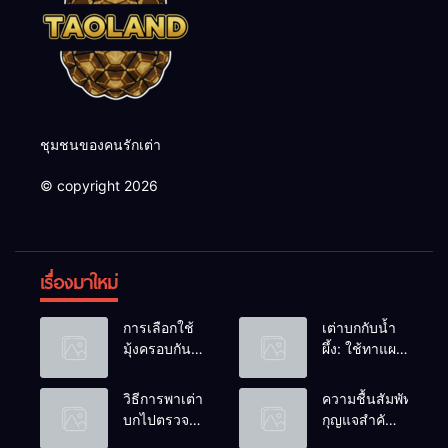
ชุมชนของคนรักเต่า
© copyright 2026
เรื่องมาใหม่
การเลือกใช้
เต่าบกกับน้ำ
มุ้งครอบกัน
ผึ้ง: ใช้ทาแผล
แมลงวัน
หรือผสมน้ำ
วางไข่ในคอก
ดื่มได้ไหม?
วิธีการพาเต่า
ความชื้นสัมพัทธ์:
เต่า
บกไปตรวจ
กุญแจสำคัญ
สุขภาพประจำ
ของกระดองที่