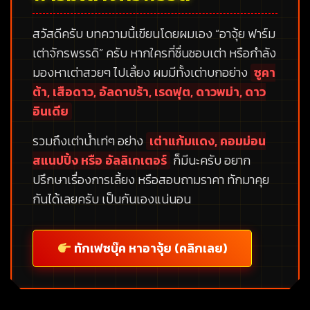
สวัสดีครับ บทความนี้เขียนโดยผมเอง
“อาจุ้ย ฟาร์ม
เต่าจักรพรรดิ”
ครับ หากใครที่ชื่นชอบเต่า หรือกำลัง
มองหาเต่าสวยๆ ไปเลี้ยง ผมมีทั้งเต่าบกอย่าง
ซูคา
ต้า, เสือดาว, อัลดาบร้า, เรดฟุต, ดาวพม่า, ดาว
อินเดีย
รวมถึงเต่าน้ำเท่ๆ อย่าง
เต่าแก้มแดง, คอมม่อน
สแนปปิ้ง หรือ อัลลิเกเตอร์
ก็มีนะครับ อยาก
ปรึกษาเรื่องการเลี้ยง หรือสอบถามราคา ทักมาคุย
กันได้เลยครับ เป็นกันเองแน่นอน
ทักเฟซบุ๊ค หาอาจุ้ย (คลิกเลย)