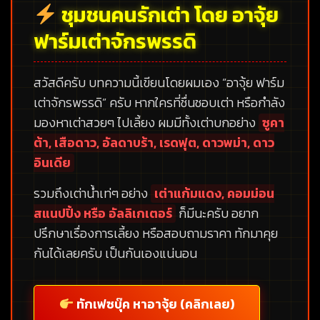
ชุมชนคนรักเต่า โดย อาจุ้ย
ฟาร์มเต่าจักรพรรดิ
สวัสดีครับ บทความนี้เขียนโดยผมเอง
“อาจุ้ย ฟาร์ม
เต่าจักรพรรดิ”
ครับ หากใครที่ชื่นชอบเต่า หรือกำลัง
มองหาเต่าสวยๆ ไปเลี้ยง ผมมีทั้งเต่าบกอย่าง
ซูคา
ต้า, เสือดาว, อัลดาบร้า, เรดฟุต, ดาวพม่า, ดาว
อินเดีย
รวมถึงเต่าน้ำเท่ๆ อย่าง
เต่าแก้มแดง, คอมม่อน
สแนปปิ้ง หรือ อัลลิเกเตอร์
ก็มีนะครับ อยาก
ปรึกษาเรื่องการเลี้ยง หรือสอบถามราคา ทักมาคุย
กันได้เลยครับ เป็นกันเองแน่นอน
ทักเฟซบุ๊ค หาอาจุ้ย (คลิกเลย)