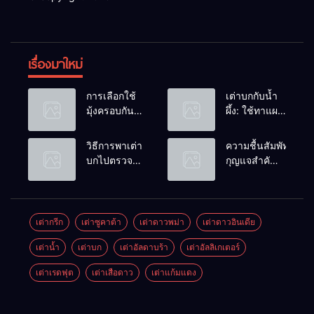
เรื่องมาใหม่
การเลือกใช้
เต่าบกกับน้ำ
มุ้งครอบกัน
ผึ้ง: ใช้ทาแผล
แมลงวัน
หรือผสมน้ำ
วางไข่ในคอก
ดื่มได้ไหม?
วิธีการพาเต่า
ความชื้นสัมพัทธ์:
เต่า
บกไปตรวจ
กุญแจสำคัญ
สุขภาพประจำ
ของกระดองที่
ปี
เรียบสวย
เต่ากรีก
เต่าซูคาต้า
เต่าดาวพม่า
เต่าดาวอินเดีย
เต่าน้ำ
เต่าบก
เต่าอัลดาบร้า
เต่าอัลลิเกเตอร์
เต่าเรดฟุต
เต่าเสือดาว
เต่าแก้มแดง