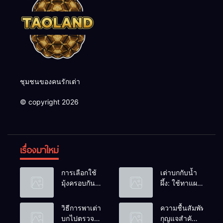
ชุมชนของคนรักเต่า
© copyright 2026
เรื่องมาใหม่
การเลือกใช้
เต่าบกกับน้ำ
มุ้งครอบกัน
ผึ้ง: ใช้ทาแผล
แมลงวัน
หรือผสมน้ำ
วางไข่ในคอก
ดื่มได้ไหม?
วิธีการพาเต่า
ความชื้นสัมพัทธ์:
เต่า
บกไปตรวจ
กุญแจสำคัญ