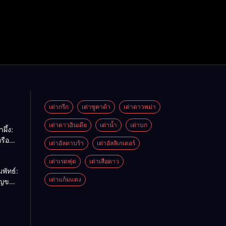
เต่ากรีก
เต่าซูคาต้า
เต่าดาวพม่า
เต่าดาวอินเดีย
เต่าน้ำ
เต่าบก
ผึ้ง:
รือ
เต่าอัลดาบร้า
เต่าอัลลิเกเตอร์
ด้
เต่าเรดฟุต
เต่าเสือดาว
พัทธ์:
เต่าแก้มแดง
ัญของ
รียบ