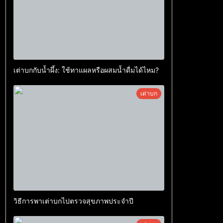
เต่าบกกับน้ำผึ้ง: ใช้ทาแผลหรือผสมน้ำดื่มได้ไหม?
เต่าบก
วิธีการพาเต่าบกไปตรวจสุขภาพประจำปี