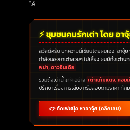
ได้
⚡ ชุมชนคนรักเต่า โดย อาจุ
สวัสดีครับ บทความนี้เขียนโดยผมเอง
“อาจุ้ย
กำลังมองหาเต่าสวยๆ ไปเลี้ยง ผมมีทั้งเต่าบ
พม่า, ดาวอินเดีย
รวมถึงเต่าน้ำเท่ๆ อย่าง
เต่าแก้มแดง, คอมม่
ปรึกษาเรื่องการเลี้ยง หรือสอบถามราคา ทักม
👉 ทักเฟซบุ๊ค หาอาจุ้ย (คลิกเลย)