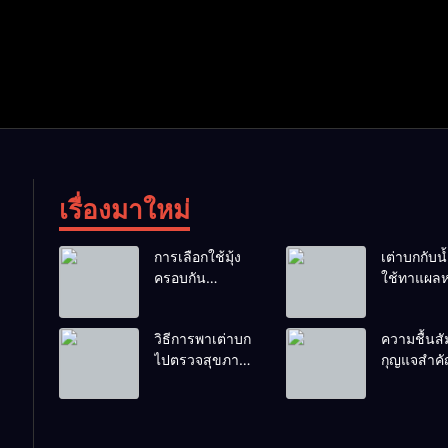
เรื่องมาใหม่
การเลือกใช้มุ้ง
เต่าบกกับน้ำ
ครอบกัน
ใช้ทาแผลห
แมลงวันวางไข่
ผสมน้ำดื่มไ
ในคอกเต่า
ไหม?
วิธีการพาเต่าบก
ความชื้นสัม
ไปตรวจสุขภาพ
กุญแจสำค
ประจำปี
กระดองที่เ
สวย