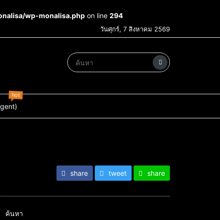
onalisa/wp-monalisa.php
on line
294
วันศุกร์, 7 สิงหาคม 2569
hot
Agent)
share
tweet
share
ค้นหา