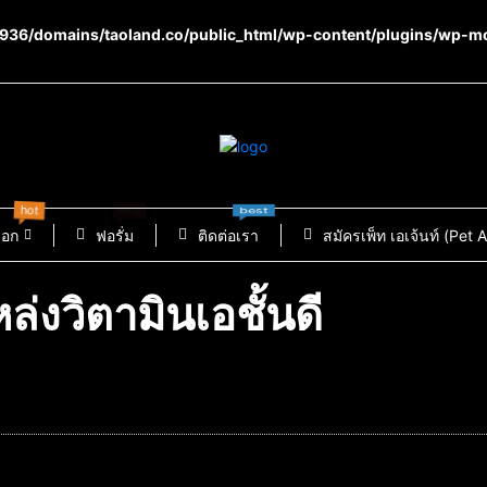
36/domains/taoland.co/public_html/wp-content/plugins/wp-m
hot
new
best
็อก
ฟอรั่ม
ติดต่อเรา
สมัครเพ็ท เอเจ้นท์ (Pet 
ล่งวิตามินเอชั้นดี