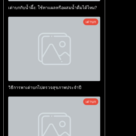
เต่าบกกับน้ำผึ้ง: ใช้ทาแผลหรือผสมน้ำดื่มได้ไหม?
เต่าบก
วิธีการพาเต่าบกไปตรวจสุขภาพประจำปี
เต่าบก