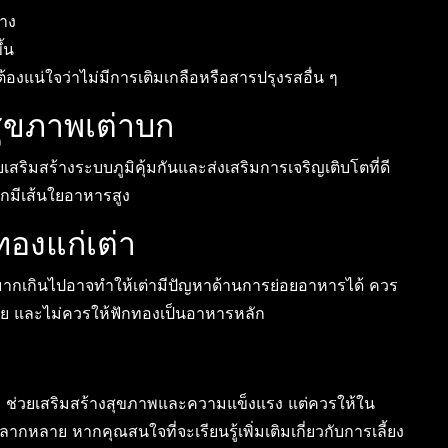
้าง
ึ้น
ต้องแน่ใจว่าไม่มีการเติมเกลือหรือสารปรุงรสอื่น ๆ
ุขภาพเต่าบก
ริมสร้างระบบภูมิคุ้มกันและส่งเสริมการเจริญเติบโตที่ดี
กมีเส้นใยอาหารสูง
ทองแก่เต่า
มากเกินไปอาจทำให้เต่ามีปัญหาด้านการย่อยอาหารได้ ควร
าย และไม่ควรให้ฟักทองเป็นอาหารหลัก
าบก ช่วยเสริมสร้างสุขภาพและความแข็งแรง แต่ควรให้ใน
หลาย หากคุณสนใจที่จะเรียนรู้เพิ่มเติมเกี่ยวกับการเลี้ยง