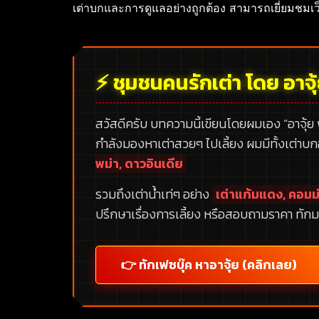
เต่าบกและการดูแลอย่างถูกต้อง สามารถเยี่ยมชมเว
⚡ ชุมชนคนรักเต่า โดย อาจุ
สวัสดีครับ บทความนี้เขียนโดยผมเอง
“อาจุ้ย
กำลังมองหาเต่าสวยๆ ไปเลี้ยง ผมมีทั้งเต่าบ
พม่า, ดาวอินเดีย
รวมถึงเต่าน้ำเท่ๆ อย่าง
เต่าแก้มแดง, คอมม่
ปรึกษาเรื่องการเลี้ยง หรือสอบถามราคา ทักม
👉 ทักเฟซบุ๊ค หาอาจุ้ย (คลิกเลย)