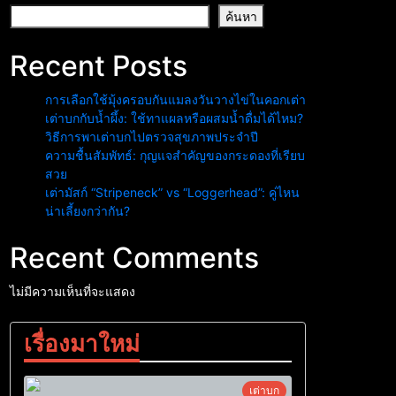
ค้นหา
Recent Posts
การเลือกใช้มุ้งครอบกันแมลงวันวางไข่ในคอกเต่า
เต่าบกกับน้ำผึ้ง: ใช้ทาแผลหรือผสมน้ำดื่มได้ไหม?
วิธีการพาเต่าบกไปตรวจสุขภาพประจำปี
ความชื้นสัมพัทธ์: กุญแจสำคัญของกระดองที่เรียบ
สวย
เต่ามัสก์ “Stripeneck” vs “Loggerhead”: คู่ไหน
น่าเลี้ยงกว่ากัน?
Recent Comments
ไม่มีความเห็นที่จะแสดง
เรื่องมาใหม่
เต่าบก