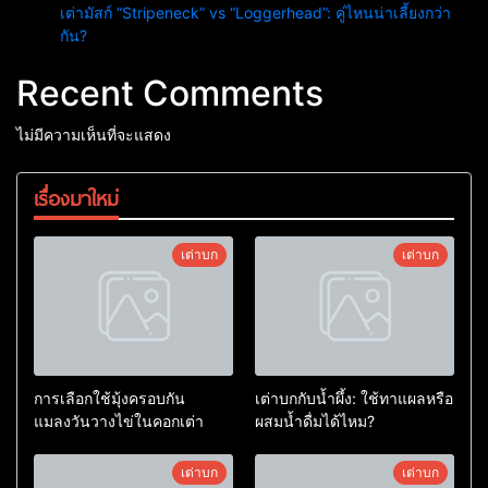
เต่ามัสก์ “Stripeneck” vs “Loggerhead”: คู่ไหนน่าเลี้ยงกว่า
กัน?
Recent Comments
ไม่มีความเห็นที่จะแสดง
เรื่องมาใหม่
เต่าบก
เต่าบก
การเลือกใช้มุ้งครอบกัน
เต่าบกกับน้ำผึ้ง: ใช้ทาแผลหรือ
แมลงวันวางไข่ในคอกเต่า
ผสมน้ำดื่มได้ไหม?
เต่าบก
เต่าบก