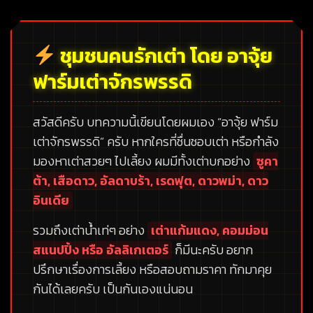
ชุมชนคนรักเต่า โดย อาจุ้ย
ฟาร์มเต่าจักรพรรดิ
สวัสดีครับ บทความนี้เขียนโดยผมเอง
“อาจุ้ย ฟาร์ม
เต่าจักรพรรดิ”
ครับ หากใครที่ชื่นชอบเต่า หรือกำลัง
มองหาเต่าสวยๆ ไปเลี้ยง ผมมีทั้งเต่าบกอย่าง
ซูคา
ต้า, เสือดาว, อัลดาบร้า, เรดฟุต, ดาวพม่า, ดาว
อินเดีย
รวมถึงเต่าน้ำเท่ๆ อย่าง
เต่าแก้มแดง, คอมม่อน
สแนปปิ้ง หรือ อัลลิเกเตอร์
ก็มีนะครับ อยาก
ปรึกษาเรื่องการเลี้ยง หรือสอบถามราคา ทักมาคุย
กันได้เลยครับ เป็นกันเองแน่นอน