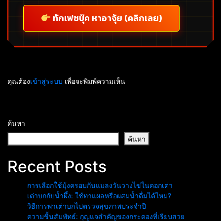
ทักเฟซบุ๊ค หาอาจุ้ย (คลิกเลย)
คุณต้อง
เข้าสู่ระบบ
เพื่อจะพิมพ์ความเห็น
ค้นหา
ค้นหา
Recent Posts
การเลือกใช้มุ้งครอบกันแมลงวันวางไข่ในคอกเต่า
เต่าบกกับน้ำผึ้ง: ใช้ทาแผลหรือผสมน้ำดื่มได้ไหม?
วิธีการพาเต่าบกไปตรวจสุขภาพประจำปี
ความชื้นสัมพัทธ์: กุญแจสำคัญของกระดองที่เรียบสวย