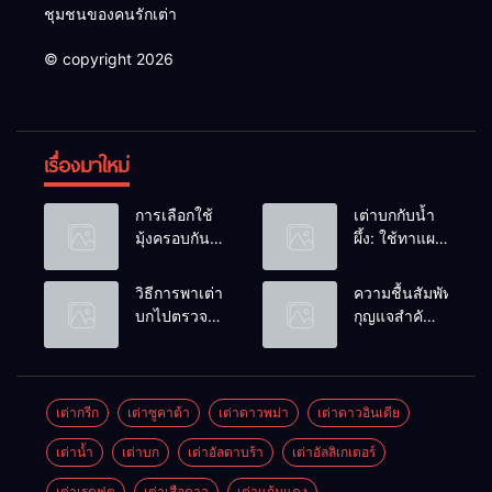
ชุมชนของคนรักเต่า
© copyright 2026
เรื่องมาใหม่
การเลือกใช้
เต่าบกกับน้ำ
มุ้งครอบกัน
ผึ้ง: ใช้ทาแผล
แมลงวัน
หรือผสมน้ำ
วางไข่ในคอก
ดื่มได้ไหม?
วิธีการพาเต่า
ความชื้นสัมพัทธ์:
เต่า
บกไปตรวจ
กุญแจสำคัญ
สุขภาพประจำ
ของกระดองที่
ปี
เรียบสวย
เต่ากรีก
เต่าซูคาต้า
เต่าดาวพม่า
เต่าดาวอินเดีย
เต่าน้ำ
เต่าบก
เต่าอัลดาบร้า
เต่าอัลลิเกเตอร์
เต่าเรดฟุต
เต่าเสือดาว
เต่าแก้มแดง