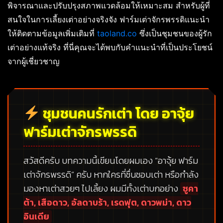
พิจารณาและปรับปรุงสภาพแวดล้อมให้เหมาะสม สำหรับผู้ที่
สนใจในการเลี้ยงเต่าอย่างจริงจัง ฟาร์มเต่าจักรพรรดิแนะนำ
ให้ติดตามข้อมูลเพิ่มเติมที่
taoland.co
ซึ่งเป็นชุมชนของผู้รัก
เต่าอย่างแท้จริง ที่นี่คุณจะได้พบกับคำแนะนำที่เป็นประโยชน์
จากผู้เชี่ยวชาญ
ชุมชนคนรักเต่า โดย อาจุ้ย
ฟาร์มเต่าจักรพรรดิ
สวัสดีครับ บทความนี้เขียนโดยผมเอง
“อาจุ้ย ฟาร์ม
เต่าจักรพรรดิ”
ครับ หากใครที่ชื่นชอบเต่า หรือกำลัง
มองหาเต่าสวยๆ ไปเลี้ยง ผมมีทั้งเต่าบกอย่าง
ซูคา
ต้า, เสือดาว, อัลดาบร้า, เรดฟุต, ดาวพม่า, ดาว
อินเดีย