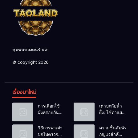
ชุมชนของคนรักเต่า
© copyright 2026
เรื่องมาใหม่
การเลือกใช้
เต่าบกกับน้ำ
มุ้งครอบกัน
ผึ้ง: ใช้ทาแผล
แมลงวัน
หรือผสมน้ำ
วางไข่ในคอก
ดื่มได้ไหม?
วิธีการพาเต่า
ความชื้นสัมพัทธ์:
เต่า
บกไปตรวจ
กุญแจสำคัญ