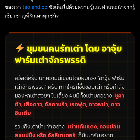
ของเรา
taoland.co
ซึ่งเต็มไปด้วยความรู้และคำแนะนำจากผู้
เชี่ยวชาญที่รักเต่าทุกชนิด
ชุมชนคนรักเต่า โดย อาจุ้ย
ฟาร์มเต่าจักรพรรดิ
สวัสดีครับ บทความนี้เขียนโดยผมเอง
“อาจุ้ย ฟาร์ม
เต่าจักรพรรดิ”
ครับ หากใครที่ชื่นชอบเต่า หรือกำลัง
มองหาเต่าสวยๆ ไปเลี้ยง ผมมีทั้งเต่าบกอย่าง
ซูคา
ต้า, เสือดาว, อัลดาบร้า, เรดฟุต, ดาวพม่า, ดาว
อินเดีย
รวมถึงเต่าน้ำเท่ๆ อย่าง
เต่าแก้มแดง, คอมม่อน
สแนปปิ้ง หรือ อัลลิเกเตอร์
ก็มีนะครับ อยาก