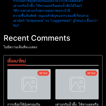
การเลือกใช้มุ้งครอบกันแมลงวันวางไข่ในคอกเต่า
เต่าบกกับน้ำผึ้ง: ใช้ทาแผลหรือผสมน้ำดื่มได้ไหม?
วิธีการพาเต่าบกไปตรวจสุขภาพประจำปี
ความชื้นสัมพัทธ์: กุญแจสำคัญของกระดองที่เรียบสวย
เต่ามัสก์ “Stripeneck” vs “Loggerhead”: คู่ไหนน่าเลี้ยงกว่า
กัน?
Recent Comments
ไม่มีความเห็นที่จะแสดง
เรื่องมาใหม่
เต่าบก
เต่าบก
การเลือกใช้มุ้งครอบกัน
เต่าบกกับน้ำผึ้ง: ใช้ทาแผลหรือ