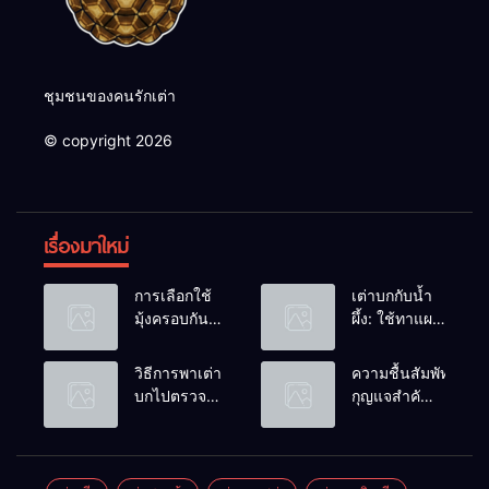
ชุมชนของคนรักเต่า
© copyright 2026
เรื่องมาใหม่
การเลือกใช้
เต่าบกกับน้ำ
มุ้งครอบกัน
ผึ้ง: ใช้ทาแผล
แมลงวัน
หรือผสมน้ำ
วางไข่ในคอก
ดื่มได้ไหม?
วิธีการพาเต่า
ความชื้นสัมพัทธ์:
เต่า
บกไปตรวจ
กุญแจสำคัญ
สุขภาพประจำ
ของกระดองที่
ปี
เรียบสวย