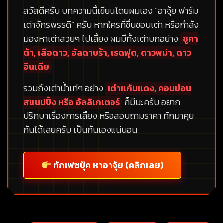
สวัสดีครับ บทความนี้เขียนโดยผมเอง
“อาจุ้ย ฟาร์ม
เต่าจักรพรรดิ”
ครับ หากใครที่ชื่นชอบเต่า หรือกำลัง
มองหาเต่าสวยๆ ไปเลี้ยง ผมมีทั้งเต่าบกอย่าง
ซูคา
ต้า, เสือดาว, อัลดาบร้า, เรดฟุต, ดาวพม่า, ดาว
อินเดีย
รวมถึงเต่าน้ำเท่ๆ อย่าง
เต่าแก้มแดง, คอมม่อน
สแนปปิ้ง หรือ อัลลิเกเตอร์
ก็มีนะครับ อยาก
ปรึกษาเรื่องการเลี้ยง หรือสอบถามราคา ทักมาคุย
กันได้เลยครับ เป็นกันเองแน่นอน
ทักเฟซบุ๊ค หาอาจุ้ย (คลิกเลย)