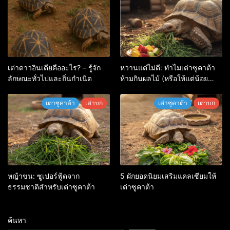
เต่าดาวอินเดียคืออะไร? – รู้จัก
หวานแต่ไม่ดี: ทำไมเต่าซูคาต้า
ลักษณะทั่วไปและถิ่นกำเนิด
ห้ามกินผลไม้ (หรือให้แต่น้อย
ที่สุด)
เต่าซูคาต้า
เต่าบก
เต่าซูคาต้า
เต่าบก
หญ้าขน: ซูเปอร์ฟู้ดจาก
5 ผักยอดนิยมเสริมแคลเซียมให้
ธรรมชาติสำหรับเต่าซูคาต้า
เต่าซูคาต้า
ค้นหา