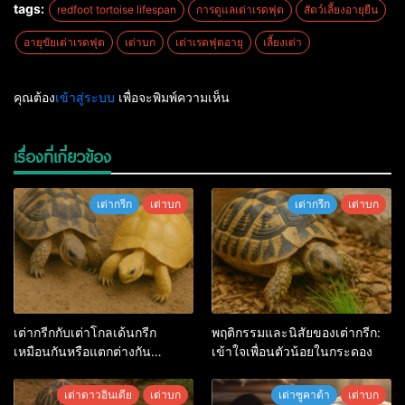
tags:
redfoot tortoise lifespan
การดูแลเต่าเรดฟุต
สัตว์เลี้ยงอายุยืน
อายุขัยเต่าเรดฟุต
เต่าบก
เต่าเรดฟุตอายุ
เลี้ยงเต่า
คุณต้อง
เข้าสู่ระบบ
เพื่อจะพิมพ์ความเห็น
เรื่องที่เกี่ยวข้อง
เต่ากรีก
เต่าบก
เต่ากรีก
เต่าบก
เต่ากรีกกับเต่าโกลเด้นกรีก
พฤติกรรมและนิสัยของเต่ากรีก:
เหมือนกันหรือแตกต่างกัน
เข้าใจเพื่อนตัวน้อยในกระดอง
อย่างไร?
เต่าดาวอินเดีย
เต่าบก
เต่าซูคาต้า
เต่าบก