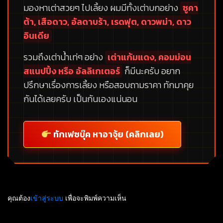
มองหาเต่าสวยๆ ไปเลี้ยง ผมมีทั้งเต่าบกอย่าง
ซูคา
ต้า, เสือดาว, อัลดาบร้า, เรดฟุต, ดาวพม่า, ดาว
อินเดีย
รวมถึงเต่าน้ำเท่ๆ อย่าง
เต่าแก้มแดง, คอมม่อน
สแนปปิ้ง หรือ อัลลิเกเตอร์
ก็มีนะครับ อยาก
ปรึกษาเรื่องการเลี้ยง หรือสอบถามราคา ทักมาคุย
กันได้เลยครับ เป็นกันเองแน่นอน
ทักเฟซบุ๊ค หาอาจุ้ย (คลิกเลย)
คุณต้อง
เข้าสู่ระบบ
เพื่อจะพิมพ์ความเห็น