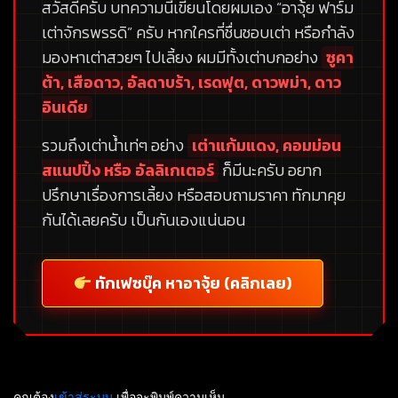
สวัสดีครับ บทความนี้เขียนโดยผมเอง
“อาจุ้ย ฟาร์ม
เต่าจักรพรรดิ”
ครับ หากใครที่ชื่นชอบเต่า หรือกำลัง
มองหาเต่าสวยๆ ไปเลี้ยง ผมมีทั้งเต่าบกอย่าง
ซูคา
ต้า, เสือดาว, อัลดาบร้า, เรดฟุต, ดาวพม่า, ดาว
อินเดีย
รวมถึงเต่าน้ำเท่ๆ อย่าง
เต่าแก้มแดง, คอมม่อน
สแนปปิ้ง หรือ อัลลิเกเตอร์
ก็มีนะครับ อยาก
ปรึกษาเรื่องการเลี้ยง หรือสอบถามราคา ทักมาคุย
กันได้เลยครับ เป็นกันเองแน่นอน
ทักเฟซบุ๊ค หาอาจุ้ย (คลิกเลย)
คุณต้อง
เข้าสู่ระบบ
เพื่อจะพิมพ์ความเห็น