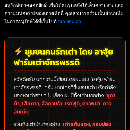
อนุรักษ์เต่าคอคดยักษ์ เพื่อให้คนรุ่นหลังได้เห็นความงามและ
ความมหัศจรรย์ของเต่าชนิดนี้ คุณสามารถร่วมเป็นส่วนหนึ่ง
ในการอนุรักษ์ได้ที่เว็บไซต์
taoland.co
ชุมชนคนรักเต่า โดย อาจุ้ย
ฟาร์มเต่าจักรพรรดิ
สวัสดีครับ บทความนี้เขียนโดยผมเอง
“อาจุ้ย ฟาร์ม
เต่าจักรพรรดิ”
ครับ หากใครที่ชื่นชอบเต่า หรือกำลัง
มองหาเต่าสวยๆ ไปเลี้ยง ผมมีทั้งเต่าบกอย่าง
ซูคา
ต้า, เสือดาว, อัลดาบร้า, เรดฟุต, ดาวพม่า, ดาว
อินเดีย
รวมถึงเต่าน้ำเท่ๆ อย่าง
เต่าแก้มแดง, คอมม่อน