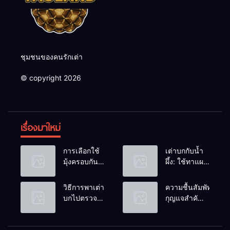
ชุมชนของคนรักเต่า
© copyright 2026
เรื่องมาใหม่
การเลือกใช้
เต่าบกกับน้ำ
มุ้งครอบกัน
ผึ้ง: ใช้ทาแผล
แมลงวัน
หรือผสมน้ำ
วางไข่ในคอก
ดื่มได้ไหม?
วิธีการพาเต่า
ความชื้นสัมพัทธ์:
เต่า
บกไปตรวจ
กุญแจสำคัญ
สุขภาพประจำ
ของกระดองที่
ปี
เรียบสวย