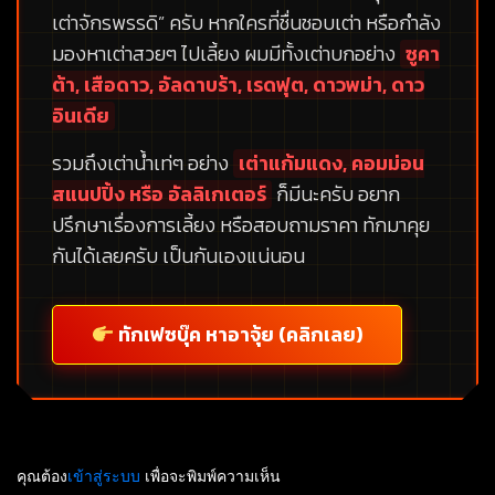
เต่าจักรพรรดิ”
ครับ หากใครที่ชื่นชอบเต่า หรือกำลัง
มองหาเต่าสวยๆ ไปเลี้ยง ผมมีทั้งเต่าบกอย่าง
ซูคา
ต้า, เสือดาว, อัลดาบร้า, เรดฟุต, ดาวพม่า, ดาว
อินเดีย
รวมถึงเต่าน้ำเท่ๆ อย่าง
เต่าแก้มแดง, คอมม่อน
สแนปปิ้ง หรือ อัลลิเกเตอร์
ก็มีนะครับ อยาก
ปรึกษาเรื่องการเลี้ยง หรือสอบถามราคา ทักมาคุย
กันได้เลยครับ เป็นกันเองแน่นอน
ทักเฟซบุ๊ค หาอาจุ้ย (คลิกเลย)
คุณต้อง
เข้าสู่ระบบ
เพื่อจะพิมพ์ความเห็น