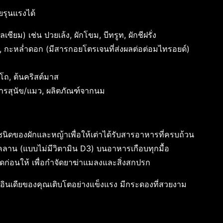
ยรุนแรงได้
เซียม) เช่น ปวยเล้ง, ผักโขม, บีทรูท, ผักชีฝรั่ง
, กะหล่ำดอก (มีสารกอยโตรเจนที่ส่งผลต่อต่อมไทรอยด์)
่โถ, ต้นคริสต์มาส
อาหารสุนัข/แมว, ผลิตภัณฑ์จากนม
ิดของผักและหญ้าเพื่อให้เต่าได้รับสารอาหารที่ครบถ้วน
คลาน (แบบไม่มีวิตามิน D3) บนอาหารเกือบทุกมื้อ
ดก่อนให้ เพื่อกำจัดยาฆ่าแมลงและสิ่งสกปรก
อินเดียของคุณเติบโตอย่างแข็งแรง มีกระดองที่สวยงาม