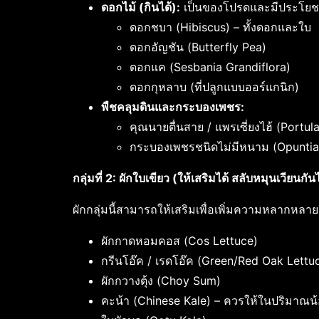
ดอกไม้ (กินได้):
เป็นของโปรดและมีประโยช
ดอกชบา (Hibiscus) – ทั้งดอกและใบ
ดอกอัญชัน (Butterfly Pea)
ดอกแค (Sesbania Grandiflora)
ดอกกุหลาบ (ที่ปลูกแบบออร์แกนิก)
พืชคลุมดินและกระบองเพชร:
คุณนายตื่นสาย / แพรเซี่ยงไฮ้ (Portul
กระบองเพชรชนิดไม่มีหนาม (Opuntia C
กลุ่มที่ 2: ผักใบเขียว (ให้เสริมได้ สลับหมุนเวียนกั
ผักกลุ่มนี้สามารถให้เสริมเพื่อเพิ่มความหลากหลาย
ผักกาดหอมคอส (Cos Lettuce)
กรีนโอ๊ค / เรดโอ๊ค (Green/Red Oak Lettu
ผักกวางตุ้ง (Choy Sum)
คะน้า (Chinese Kale) – ควรให้ในปริมาณน