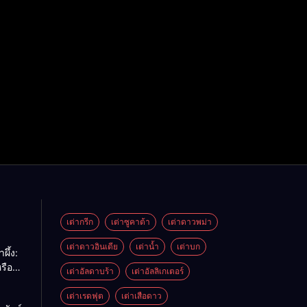
เต่ากรีก
เต่าซูคาต้า
เต่าดาวพม่า
เต่าดาวอินเดีย
เต่าน้ำ
เต่าบก
ผึ้ง:
รือ
เต่าอัลดาบร้า
เต่าอัลลิเกเตอร์
ด้
เต่าเรดฟุต
เต่าเสือดาว