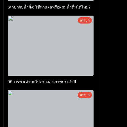
เต่าบกกับน้ำผึ้ง: ใช้ทาแผลหรือผสมน้ำดื่มได้ไหม?
เต่าบก
วิธีการพาเต่าบกไปตรวจสุขภาพประจำปี
เต่าบก