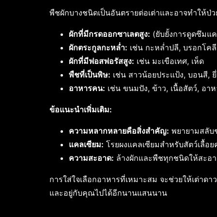
พืชผักบางชนิดเป็นอันตรายต่อเต่าและอาจทำให้ป่ว
ผักที่มีกรดออกซาเลตสูง:
(ยับยั้งการดูดซึมแคล
ผักตระกูลกะหล่ำ:
เช่น กะหล่ำปลี, บรอกโคลี
ผักที่มีฟอสฟอรัสสูง:
เช่น มะเขือเทศ, เห็ด
พืชที่เป็นพิษ:
เช่น สาวน้อยประแป้ง, บอนสี, ยี
อาหารคน:
เช่น ขนมปัง, ข้าว, เนื้อสัตว์, 
ข้อแนะนำเพิ่มเติม:
ความหลากหลายคือสิ่งสำคัญ:
พยายามสลับชน
แคลเซียม:
โรยผงแคลเซียมสำหรับสัตว์เลื้อย
ความสะอาด:
ล้างผักและพืชทุกชนิดให้สะอา
การใส่ใจเลือกอาหารที่เหมาะสม จะช่วยให้เต่าดาว
และอยู่กับคุณไปได้อีกนานแสนนาน