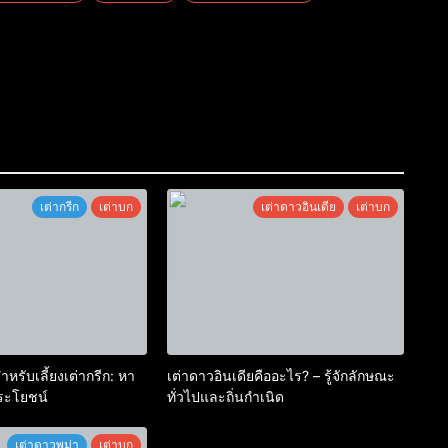
เต่ากรีก
เต่าบก
เต่าดาวอินเดีย
เต่าบก
หรับเลี้ยงเต่ากรีก: หา
เต่าดาวอินเดียคืออะไร? – รู้จักลักษณะ
ประโยชน์
ทั่วไปและถิ่นกำเนิด
เต่าดาวพม่า
เต่าบก