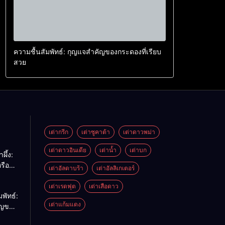
ความชื้นสัมพัทธ์: กุญแจสำคัญของกระดองที่เรียบ
สวย
เต่ากรีก
เต่าซูคาต้า
เต่าดาวพม่า
เต่าดาวอินเดีย
เต่าน้ำ
เต่าบก
ผึ้ง:
รือ
เต่าอัลดาบร้า
เต่าอัลลิเกเตอร์
ด้
เต่าเรดฟุต
เต่าเสือดาว
พัทธ์:
เต่าแก้มแดง
ัญของ
รียบ