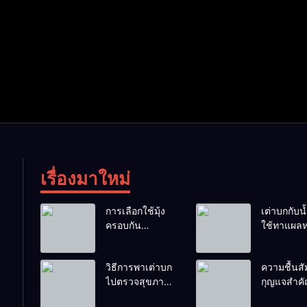
เรื่องมาใหม่
การเลือกใช้มุ้ง
เต่าบกกับน้ำ
ครอบกัน
ใช้ทาแผลห
แมลงวันวางไข่
ผสมน้ำดื่มไ
ในคอกเต่า
ไหม?
วิธีการพาเต่าบก
ความชื้นสัม
ไปตรวจสุขภาพ
กุญแจสำค
ประจำปี
กระดองที่เ