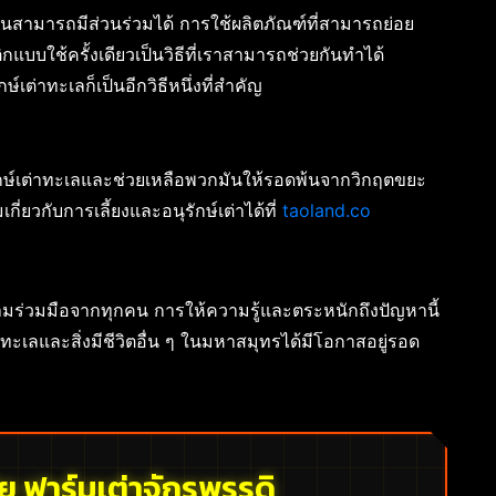
นสามารถมีส่วนร่วมได้ การใช้ผลิตภัณฑ์ที่สามารถย่อย
บบใช้ครั้งเดียวเป็นวิธีที่เราสามารถช่วยกันทำได้
์เต่าทะเลก็เป็นอีกวิธีหนึ่งที่สำคัญ
ุรักษ์เต่าทะเลและช่วยเหลือพวกมันให้รอดพ้นจากวิกฤตขยะ
ี่ยวกับการเลี้ยงและอนุรักษ์เต่าได้ที่
taoland.co
มร่วมมือจากทุกคน การให้ความรู้และตระหนักถึงปัญหานี้
ทะเลและสิ่งมีชีวิตอื่น ๆ ในมหาสมุทรได้มีโอกาสอยู่รอด
้ย ฟาร์มเต่าจักรพรรดิ