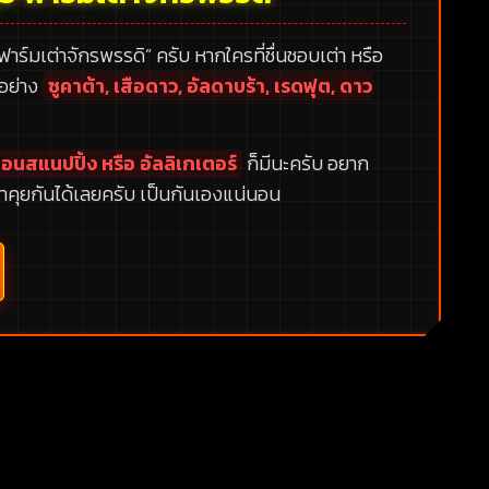
 ฟาร์มเต่าจักรพรรดิ”
ครับ หากใครที่ชื่นชอบเต่า หรือ
กอย่าง
ซูคาต้า, เสือดาว, อัลดาบร้า, เรดฟุต, ดาว
อนสแนปปิ้ง หรือ อัลลิเกเตอร์
ก็มีนะครับ อยาก
าคุยกันได้เลยครับ เป็นกันเองแน่นอน