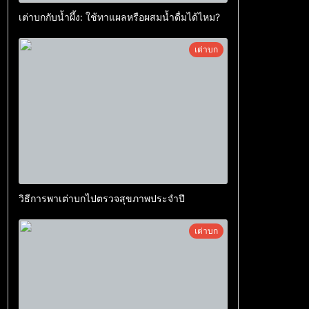
เต่าบกกับน้ำผึ้ง: ใช้ทาแผลหรือผสมน้ำดื่มได้ไหม?
เต่าบก
วิธีการพาเต่าบกไปตรวจสุขภาพประจำปี
เต่าบก