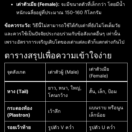
เต่าตัวเมีย (Female):
จะมีขนาดตัวที่เล็กกว่า โดยมีน้ำ
หนักเฉลี่ยอยู่ที่ประมาณ 150-160 กิโลกรัม
ข้อควรระวัง:
วิธีนี้ไม่สามารถใช้ได้กับเต่าที่ยังไม่โตเต็มวัย
และควรใช้เป็นปัจจัยประกอบร่วมกับข้อสังเกตอื่นๆ เท่านั้น
เพราะอัตราการเจริญเติบโตของเต่าแต่ละตัวก็แตกต่างกันไป
ตารางสรุปเพื่อความเข้าใจง่าย
เต่าตัวเมีย
จุดสังเกต
เต่าตัวผู้ (Male)
(Female)
ยาว, หนา, ใหญ่,
หาง (Tail)
สั้น, เล็ก, ป้อม
โคนกว้าง
แบนราบ หรือนูน
กระดองท้อง
เว้าลึก
(Plastron)
เล็กน้อย
รอยเว้าท้าย
รูปตัว V คว่ำ
รูปตัว U คว่ำ