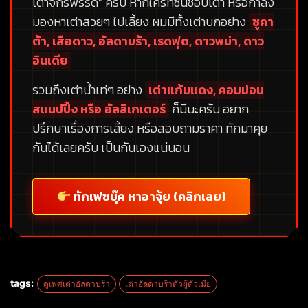
เต่าจักรพรรดิ”
ครับ หากใครที่ชื่นชอบเต่า หรือกำลัง
มองหาเต่าสวยๆ ไปเลี้ยง ผมมีทั้งเต่าบกอย่าง
ซูคา
ต้า, เสือดาว, อัลดาบร้า, เรดฟุต, ดาวพม่า, ดาว
อินเดีย
รวมถึงเต่าน้ำเท่ๆ อย่าง
เต่าแก้มแดง, คอมม่อน
สแนปปิ้ง หรือ อัลลิเกเตอร์
ก็มีนะครับ อยาก
ปรึกษาเรื่องการเลี้ยง หรือสอบถามราคา ทักมาคุย
กันได้เลยครับ เป็นกันเองแน่นอน
ทักเฟซบุ๊ค หาอาจุ้ย (คลิกเลย)
tags:
ดูเพศเต่าอัลดาบร้า
เต่าอัลดาบร้าตัวผู้ตัวเมีย