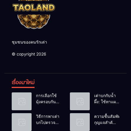
ชุมชนของคนรักเต่า
© copyright 2026
เรื่องมาใหม่
การเลือกใช้
เต่าบกกับน้ำ
มุ้งครอบกัน
ผึ้ง: ใช้ทาแผล
แมลงวัน
หรือผสมน้ำ
วางไข่ในคอก
ดื่มได้ไหม?
วิธีการพาเต่า
ความชื้นสัมพัทธ์:
เต่า
บกไปตรวจ
กุญแจสำคัญ
สุขภาพประจำ
ของกระดองที่