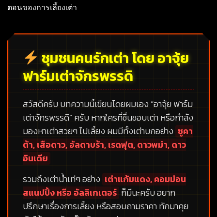
ตอนของการเลี้ยงเต่า
ชุมชนคนรักเต่า โดย อาจุ้ย
ฟาร์มเต่าจักรพรรดิ
สวัสดีครับ บทความนี้เขียนโดยผมเอง
“อาจุ้ย ฟาร์ม
เต่าจักรพรรดิ”
ครับ หากใครที่ชื่นชอบเต่า หรือกำลัง
มองหาเต่าสวยๆ ไปเลี้ยง ผมมีทั้งเต่าบกอย่าง
ซูคา
ต้า, เสือดาว, อัลดาบร้า, เรดฟุต, ดาวพม่า, ดาว
อินเดีย
รวมถึงเต่าน้ำเท่ๆ อย่าง
เต่าแก้มแดง, คอมม่อน
สแนปปิ้ง หรือ อัลลิเกเตอร์
ก็มีนะครับ อยาก
ปรึกษาเรื่องการเลี้ยง หรือสอบถามราคา ทักมาคุย