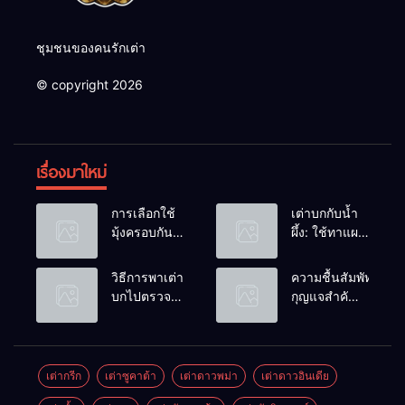
ชุมชนของคนรักเต่า
© copyright 2026
เรื่องมาใหม่
การเลือกใช้
เต่าบกกับน้ำ
มุ้งครอบกัน
ผึ้ง: ใช้ทาแผล
แมลงวัน
หรือผสมน้ำ
วางไข่ในคอก
ดื่มได้ไหม?
วิธีการพาเต่า
ความชื้นสัมพัทธ์:
เต่า
บกไปตรวจ
กุญแจสำคัญ
สุขภาพประจำ
ของกระดองที่
ปี
เรียบสวย
เต่ากรีก
เต่าซูคาต้า
เต่าดาวพม่า
เต่าดาวอินเดีย