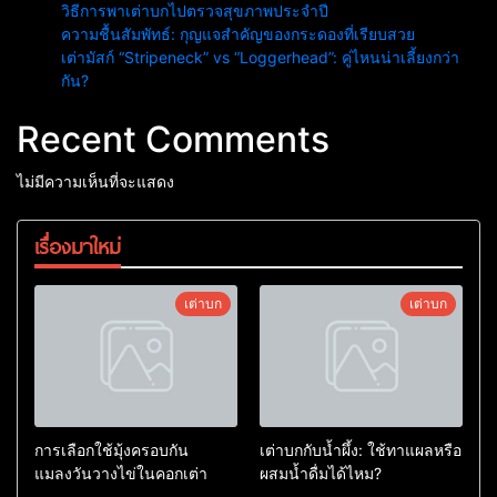
วิธีการพาเต่าบกไปตรวจสุขภาพประจำปี
ความชื้นสัมพัทธ์: กุญแจสำคัญของกระดองที่เรียบสวย
เต่ามัสก์ “Stripeneck” vs “Loggerhead”: คู่ไหนน่าเลี้ยงกว่า
กัน?
Recent Comments
ไม่มีความเห็นที่จะแสดง
เรื่องมาใหม่
เต่าบก
เต่าบก
การเลือกใช้มุ้งครอบกัน
เต่าบกกับน้ำผึ้ง: ใช้ทาแผลหรือ
แมลงวันวางไข่ในคอกเต่า
ผสมน้ำดื่มได้ไหม?