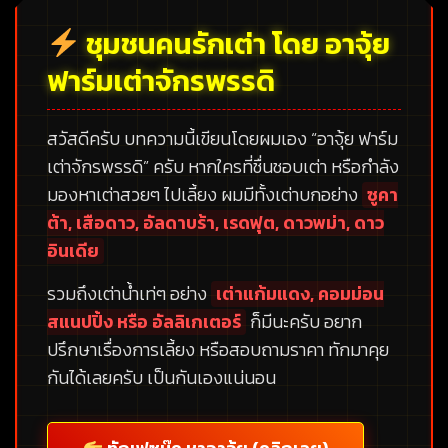
ชุมชนคนรักเต่า โดย อาจุ้ย
ฟาร์มเต่าจักรพรรดิ
สวัสดีครับ บทความนี้เขียนโดยผมเอง
“อาจุ้ย ฟาร์ม
เต่าจักรพรรดิ”
ครับ หากใครที่ชื่นชอบเต่า หรือกำลัง
มองหาเต่าสวยๆ ไปเลี้ยง ผมมีทั้งเต่าบกอย่าง
ซูคา
ต้า, เสือดาว, อัลดาบร้า, เรดฟุต, ดาวพม่า, ดาว
อินเดีย
รวมถึงเต่าน้ำเท่ๆ อย่าง
เต่าแก้มแดง, คอมม่อน
สแนปปิ้ง หรือ อัลลิเกเตอร์
ก็มีนะครับ อยาก
ปรึกษาเรื่องการเลี้ยง หรือสอบถามราคา ทักมาคุย
กันได้เลยครับ เป็นกันเองแน่นอน