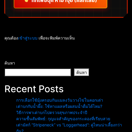
ทักเฟซบุ๊ค หาอาจุ้ย (คลิกเลย)
คุณต้อง
เข้าสู่ระบบ
เพื่อจะพิมพ์ความเห็น
ค้นหา
ค้นหา
Recent Posts
การเลือกใช้มุ้งครอบกันแมลงวันวางไข่ในคอกเต่า
เต่าบกกับน้ำผึ้ง: ใช้ทาแผลหรือผสมน้ำดื่มได้ไหม?
วิธีการพาเต่าบกไปตรวจสุขภาพประจำปี
ความชื้นสัมพัทธ์: กุญแจสำคัญของกระดองที่เรียบสวย
เต่ามัสก์ “Stripeneck” vs “Loggerhead”: คู่ไหนน่าเลี้ยงกว่า
กัน?