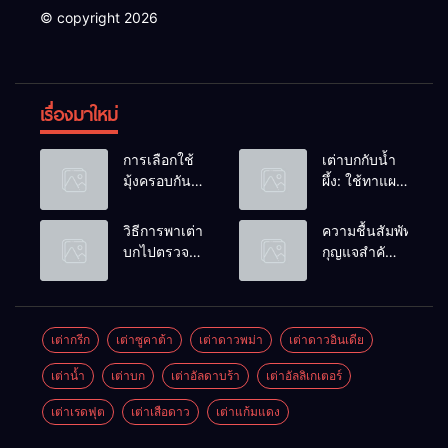
© copyright 2026
เรื่องมาใหม่
การเลือกใช้
เต่าบกกับน้ำ
มุ้งครอบกัน
ผึ้ง: ใช้ทาแผล
แมลงวัน
หรือผสมน้ำ
วางไข่ในคอก
ดื่มได้ไหม?
วิธีการพาเต่า
ความชื้นสัมพัทธ์:
เต่า
บกไปตรวจ
กุญแจสำคัญ
สุขภาพประจำ
ของกระดองที่
ปี
เรียบสวย
เต่ากรีก
เต่าซูคาต้า
เต่าดาวพม่า
เต่าดาวอินเดีย
เต่าน้ำ
เต่าบก
เต่าอัลดาบร้า
เต่าอัลลิเกเตอร์
เต่าเรดฟุต
เต่าเสือดาว
เต่าแก้มแดง