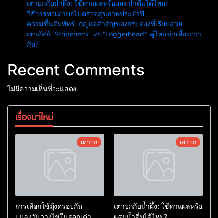
เต่าบกกับน้ำผึ้ง: ใช้ทาแผลหรือผสมน้ำดื่มได้ไหม?
วิธีการพาเต่าบกไปตรวจสุขภาพประจำปี
ความชื้นสัมพัทธ์: กุญแจสำคัญของกระดองที่เรียบสวย
เต่ามัสก์ “Stripeneck” vs “Loggerhead”: คู่ไหนน่าเลี้ยงกว่า
กัน?
Recent Comments
ไม่มีความเห็นที่จะแสดง
เรื่องมาใหม่
เต่าบก
เต่าบก
การเลือกใช้มุ้งครอบกัน
เต่าบกกับน้ำผึ้ง: ใช้ทาแผลหรือ
แมลงวันวางไข่ในคอกเต่า
ผสมน้ำดื่มได้ไหม?