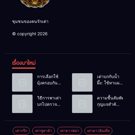
ชุมชนของคนรักเต่า
© copyright 2026
เรื่องมาใหม่
การเลือกใช้
เต่าบกกับน้ำ
มุ้งครอบกัน
ผึ้ง: ใช้ทาแผล
แมลงวัน
หรือผสมน้ำ
วางไข่ในคอก
ดื่มได้ไหม?
วิธีการพาเต่า
ความชื้นสัมพัทธ์:
เต่า
บกไปตรวจ
กุญแจสำคัญ
สุขภาพประจำ
ของกระดองที่
ปี
เรียบสวย
เต่ากรีก
เต่าซูคาต้า
เต่าดาวพม่า
เต่าดาวอินเดีย