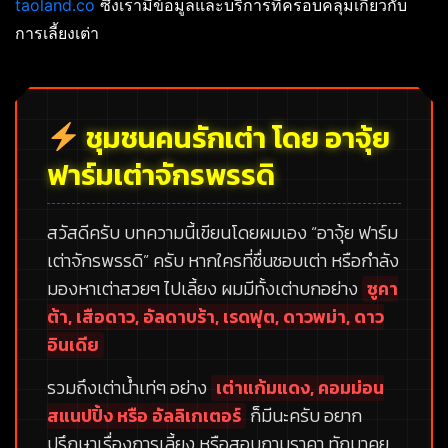
taoland.co
ซึ่งเรามีข้อมูลและบริการที่ครอบคลุมเกี่ยวกับ
การเลี้ยงเต่า
ชุมชนคนรักเต่า โดย อาจุ้ย
ฟาร์มเต่าจักรพรรดิ
สวัสดีครับ บทความนี้เขียนโดยผมเอง
“อาจุ้ย ฟาร์ม
เต่าจักรพรรดิ”
ครับ หากใครที่ชื่นชอบเต่า หรือกำลัง
มองหาเต่าสวยๆ ไปเลี้ยง ผมมีทั้งเต่าบกอย่าง
ซูคา
ต้า, เสือดาว, อัลดาบร้า, เรดฟุต, ดาวพม่า, ดาว
อินเดีย
รวมถึงเต่าน้ำเท่ๆ อย่าง
เต่าแก้มแดง, คอมม่อน
สแนปปิ้ง หรือ อัลลิเกเตอร์
ก็มีนะครับ อยาก
ปรึกษาเรื่องการเลี้ยง หรือสอบถามราคา ทักมาคุย