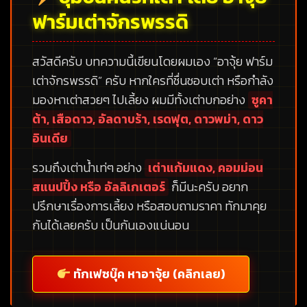
ฟาร์มเต่าจักรพรรดิ
สวัสดีครับ บทความนี้เขียนโดยผมเอง
“อาจุ้ย ฟาร์ม
เต่าจักรพรรดิ”
ครับ หากใครที่ชื่นชอบเต่า หรือกำลัง
มองหาเต่าสวยๆ ไปเลี้ยง ผมมีทั้งเต่าบกอย่าง
ซูคา
ต้า, เสือดาว, อัลดาบร้า, เรดฟุต, ดาวพม่า, ดาว
อินเดีย
รวมถึงเต่าน้ำเท่ๆ อย่าง
เต่าแก้มแดง, คอมม่อน
สแนปปิ้ง หรือ อัลลิเกเตอร์
ก็มีนะครับ อยาก
ปรึกษาเรื่องการเลี้ยง หรือสอบถามราคา ทักมาคุย
กันได้เลยครับ เป็นกันเองแน่นอน
ทักเฟซบุ๊ค หาอาจุ้ย (คลิกเลย)