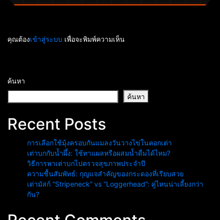
คุณต้อง
เข้าสู่ระบบ
เพื่อจะพิมพ์ความเห็น
ค้นหา
ค้นหา
Recent Posts
การเลือกใช้มุ้งครอบกันแมลงวันวางไข่ในคอกเต่า
เต่าบกกับน้ำผึ้ง: ใช้ทาแผลหรือผสมน้ำดื่มได้ไหม?
วิธีการพาเต่าบกไปตรวจสุขภาพประจำปี
ความชื้นสัมพัทธ์: กุญแจสำคัญของกระดองที่เรียบสวย
เต่ามัสก์ “Stripeneck” vs “Loggerhead”: คู่ไหนน่าเลี้ยงกว่า
กัน?