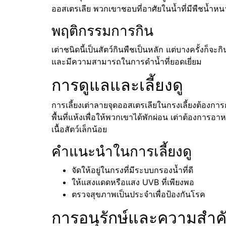
ออสเตรเลีย พวกเขาชอบที่อาศัยในน้ำที่มีพืชน้ำหน
พฤติกรรมการกิน
เต่าชนิดนี้เป็นสัตว์กินพืชเป็นหลัก แต่บางครั้งก็
และมีความสามารถในการดำน้ำที่ยอดเยี่ยม
การดูแลและเลี้ยงดู
การเลี้ยงเต่าลายจุดออสเตรเลียในกรงเลี้ยงต้องการก
พื้นที่แห้งเพื่อให้พวกเขาได้พักผ่อน เต่าต้องกา
เนื้อสัตว์เล็กน้อย
คำแนะนำในการเลี้ยงดู
จัดให้อยู่ในกรงที่มีระบบกรองน้ำที่ดี
ให้แสงแดดหรือแสง UVB ที่เพียงพอ
ตรวจสุขภาพเป็นประจำเพื่อป้องกันโรค
การอนุรักษ์และความสำค