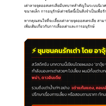
เต่าลายจุดออสเตรเลียมีบทบาทสำคัญในระบบนิเว
ขนาดเล็ก การอนุรักษ์เต่าชนิดนี้เป็นสิ่งจำเป็น
หากคุณสนใจที่จะเลี้ยงเต่าลายจุดออสเตรเลีย สามา
เพิ่มเติมเกี่ยวกับการเลี้ยงเต่าและการอนุรักษ์
⚡ ชุมชนคนรักเต่า โดย อาจุ
สวัสดีครับ บทความนี้เขียนโดยผมเอง
“อาจุ้ย
กำลังมองหาเต่าสวยๆ ไปเลี้ยง ผมมีทั้งเต่าบ
พม่า, ดาวอินเดีย
รวมถึงเต่าน้ำเท่ๆ อย่าง
เต่าแก้มแดง, คอมม่
ปรึกษาเรื่องการเลี้ยง หรือสอบถามราคา ทักม