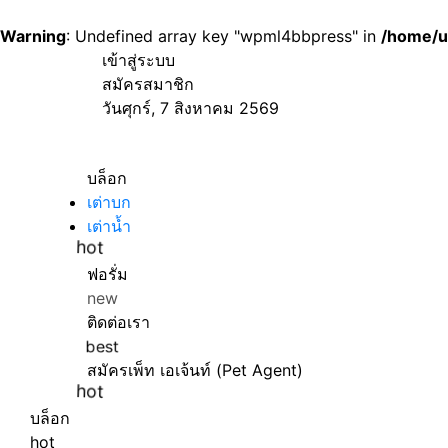
Warning
: Undefined array key "wpml4bbpress" in
/home/u
เข้าสู่ระบบ
สมัครสมาชิก
วันศุกร์, 7 สิงหาคม 2569
บล็อก
เต่าบก
เต่าน้ำ
hot
ฟอรั่ม
new
ติดต่อเรา
best
สมัครเพ็ท เอเจ้นท์ (Pet Agent)
hot
บล็อก
hot