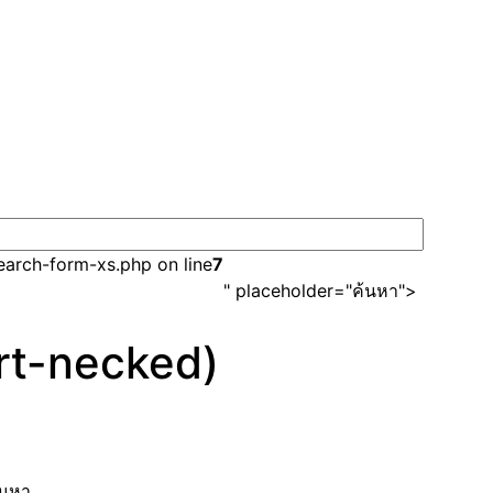
arch-form-xs.php on line
7
" placeholder="ค้นหา">
ort-necked)
้นหา