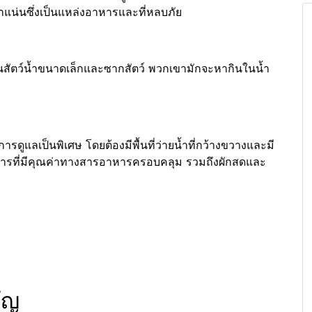
าแน่นซึ่งเป็นแหล่งอาหารและที่หลบภัย
จะกินสัตว์น้ำขนาดเล็กและซากสัตว์ พวกเขามักจะหากินในน้ำ
ารดูแลเป็นพิเศษ โดยต้องมีพื้นที่ว่ายน้ำที่กว้างขวางและมี
รอาหารที่มีคุณค่าทางสารอาหารครอบคลุม รวมถึงผักสดและ
ัญ