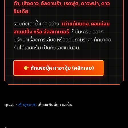
ต้า, เสือดาว, อัลดาบร้า, เรดฟุต, ดาวพม่า, ดาว
อินเดีย
รวมถึงเต่าน้ำเท่ๆ อย่าง
เต่าแก้มแดง, คอมม่อน
สแนปปิ้ง หรือ อัลลิเกเตอร์
ก็มีนะครับ อยาก
ปรึกษาเรื่องการเลี้ยง หรือสอบถามราคา ทักมาคุย
กันได้เลยครับ เป็นกันเองแน่นอน
ทักเฟซบุ๊ค หาอาจุ้ย (คลิกเลย)
คุณต้อง
เข้าสู่ระบบ
เพื่อจะพิมพ์ความเห็น