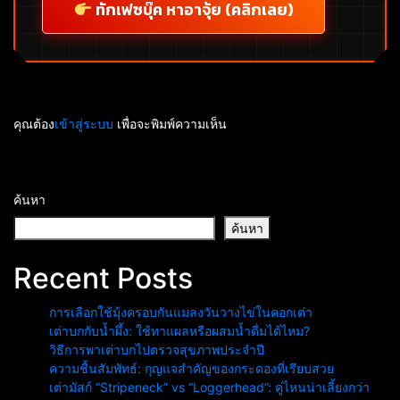
ทักเฟซบุ๊ค หาอาจุ้ย (คลิกเลย)
คุณต้อง
เข้าสู่ระบบ
เพื่อจะพิมพ์ความเห็น
ค้นหา
ค้นหา
Recent Posts
การเลือกใช้มุ้งครอบกันแมลงวันวางไข่ในคอกเต่า
เต่าบกกับน้ำผึ้ง: ใช้ทาแผลหรือผสมน้ำดื่มได้ไหม?
วิธีการพาเต่าบกไปตรวจสุขภาพประจำปี
ความชื้นสัมพัทธ์: กุญแจสำคัญของกระดองที่เรียบสวย
เต่ามัสก์ “Stripeneck” vs “Loggerhead”: คู่ไหนน่าเลี้ยงกว่า