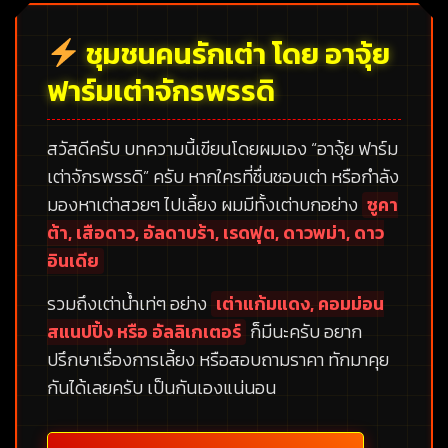
ชุมชนคนรักเต่า โดย อาจุ้ย
ฟาร์มเต่าจักรพรรดิ
สวัสดีครับ บทความนี้เขียนโดยผมเอง
“อาจุ้ย ฟาร์ม
เต่าจักรพรรดิ”
ครับ หากใครที่ชื่นชอบเต่า หรือกำลัง
มองหาเต่าสวยๆ ไปเลี้ยง ผมมีทั้งเต่าบกอย่าง
ซูคา
ต้า, เสือดาว, อัลดาบร้า, เรดฟุต, ดาวพม่า, ดาว
อินเดีย
รวมถึงเต่าน้ำเท่ๆ อย่าง
เต่าแก้มแดง, คอมม่อน
สแนปปิ้ง หรือ อัลลิเกเตอร์
ก็มีนะครับ อยาก
ปรึกษาเรื่องการเลี้ยง หรือสอบถามราคา ทักมาคุย
กันได้เลยครับ เป็นกันเองแน่นอน