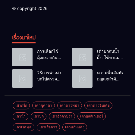
© copyright 2026
เรื่องมาใหม่
การเลือกใช้
เต่าบกกับน้ำ
มุ้งครอบกัน
ผึ้ง: ใช้ทาแผล
แมลงวัน
หรือผสมน้ำ
วางไข่ในคอก
ดื่มได้ไหม?
วิธีการพาเต่า
ความชื้นสัมพัทธ์:
เต่า
บกไปตรวจ
กุญแจสำคัญ
สุขภาพประจำ
ของกระดองที่
ปี
เรียบสวย
เต่ากรีก
เต่าซูคาต้า
เต่าดาวพม่า
เต่าดาวอินเดีย
เต่าน้ำ
เต่าบก
เต่าอัลดาบร้า
เต่าอัลลิเกเตอร์
เต่าเรดฟุต
เต่าเสือดาว
เต่าแก้มแดง