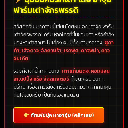
ฟาร์มเต่าจักรพรรดิ
สวัสดีครับ บทความนี้เขียนโดยผมเอง
“อาจุ้ย ฟาร์ม
เต่าจักรพรรดิ”
ครับ หากใครที่ชื่นชอบเต่า หรือกำลัง
มองหาเต่าสวยๆ ไปเลี้ยง ผมมีทั้งเต่าบกอย่าง
ซูคา
ต้า, เสือดาว, อัลดาบร้า, เรดฟุต, ดาวพม่า, ดาว
อินเดีย
รวมถึงเต่าน้ำเท่ๆ อย่าง
เต่าแก้มแดง, คอมม่อน
สแนปปิ้ง หรือ อัลลิเกเตอร์
ก็มีนะครับ อยาก
ปรึกษาเรื่องการเลี้ยง หรือสอบถามราคา ทักมาคุย
กันได้เลยครับ เป็นกันเองแน่นอน
ทักเฟซบุ๊ค หาอาจุ้ย (คลิกเลย)