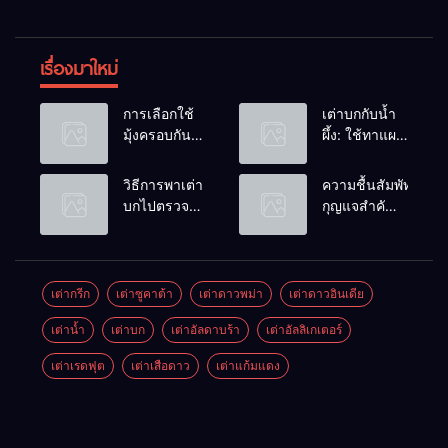
เรื่องมาใหม่
การเลือกใช้
เต่าบกกับน้ำ
มุ้งครอบกัน
ผึ้ง: ใช้ทาแผล
แมลงวัน
หรือผสมน้ำ
วางไข่ในคอก
ดื่มได้ไหม?
วิธีการพาเต่า
ความชื้นสัมพัทธ์:
เต่า
บกไปตรวจ
กุญแจสำคัญ
สุขภาพประจำ
ของกระดองที่
ปี
เรียบสวย
เต่ากรีก
เต่าซูคาต้า
เต่าดาวพม่า
เต่าดาวอินเดีย
เต่าน้ำ
เต่าบก
เต่าอัลดาบร้า
เต่าอัลลิเกเตอร์
เต่าเรดฟุต
เต่าเสือดาว
เต่าแก้มแดง