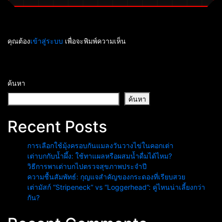
คุณต้อง
เข้าสู่ระบบ
เพื่อจะพิมพ์ความเห็น
ค้นหา
ค้นหา
Recent Posts
การเลือกใช้มุ้งครอบกันแมลงวันวางไข่ในคอกเต่า
เต่าบกกับน้ำผึ้ง: ใช้ทาแผลหรือผสมน้ำดื่มได้ไหม?
วิธีการพาเต่าบกไปตรวจสุขภาพประจำปี
ความชื้นสัมพัทธ์: กุญแจสำคัญของกระดองที่เรียบสวย
เต่ามัสก์ “Stripeneck” vs “Loggerhead”: คู่ไหนน่าเลี้ยงกว่า
กัน?