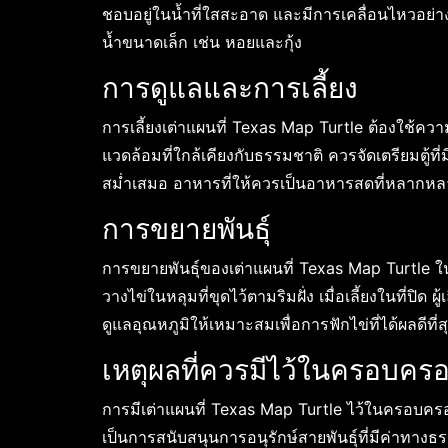
ชอบอยู่ในน้ำที่ใสสะอาด และมีการเคลื่อนไหวอย
น้ำขนาดเล็ก เช่น หอยและกุ้ง
การดูแลและการเลี้ยง
การเลี้ยงเต่าแผนที่ Texas Map Turtle ต้องใช้คว
แวดล้อมที่ใกล้เคียงกับธรรมชาติ ควรจัดเตรียมตู้ท
สม่ำเสมอ อาหารที่ให้ควรเป็นอาหารสดที่หลากหล
การขยายพันธุ์
การขยายพันธุ์ของเต่าแผนที่ Texas Map Turtle ในธ
วางไข่ในหลุมที่ขุดไว้ตามริมฝั่ง เมื่อเลี้ยงในที่ปิด
ดูแลอุณหภูมิให้เหมาะสมเพื่อการฟักไข่ที่ได้ผลดีที่ส
เหตุผลที่ควรมีไว้ในครอบคร
การมีเต่าแผนที่ Texas Map Turtle ไว้ในครอบคร
เป็นการสนับสนุนการอนุรักษ์สายพันธุ์ที่มีค่าทาง