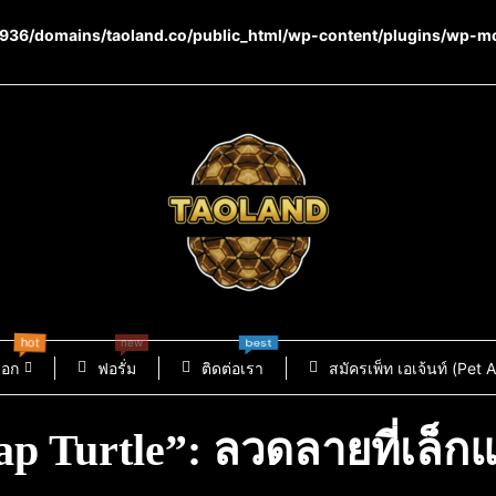
36/domains/taoland.co/public_html/wp-content/plugins/wp-m
hot
new
best
็อก
ฟอรั่ม
ติดต่อเรา
สมัครเพ็ท เอเจ้นท์ (Pet 
ap Turtle”: ลวดลายที่เล็กแ