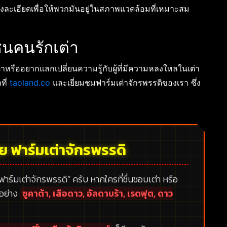
ะเอียดเพื่อให้พวกมันอยู่ในสภาพแวดล้อมที่เหมาะสม
ชนคนรักเต่า
งเต่าหรืออยากแลกเปลี่ยนความรู้กับผู้ที่มีความหลงใหลในเต่า
ที่
taoland.co
และเยี่ยมชมฟาร์มเต่าจักรพรรดิของเรา ซึ่ง
้ย ฟาร์มเต่าจักรพรรดิ
 ฟาร์มเต่าจักรพรรดิ”
ครับ หากใครที่ชื่นชอบเต่า หรือ
กอย่าง
ซูคาต้า, เสือดาว, อัลดาบร้า, เรดฟุต, ดาว