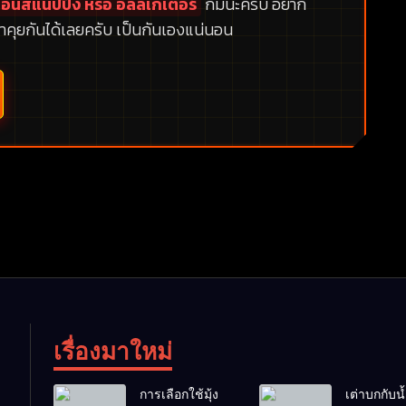
อนสแนปปิ้ง หรือ อัลลิเกเตอร์
ก็มีนะครับ อยาก
าคุยกันได้เลยครับ เป็นกันเองแน่นอน
เรื่องมาใหม่
การเลือกใช้มุ้ง
เต่าบกกับน้ำ