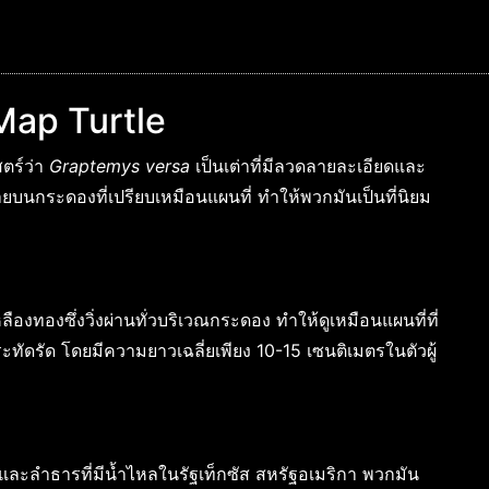
 Map Turtle
สตร์ว่า
Graptemys versa
เป็นเต่าที่มีลวดลายละเอียดและ
ายบนกระดองที่เปรียบเหมือนแผนที่ ทำให้พวกมันเป็นที่นิยม
หลืองทองซึ่งวิ่งผ่านทั่วบริเวณกระดอง ทำให้ดูเหมือนแผนที่ที่
ะทัดรัด โดยมีความยาวเฉลี่ยเพียง 10-15 เซนติเมตรในตัวผู้
้ำและลำธารที่มีน้ำไหลในรัฐเท็กซัส สหรัฐอเมริกา พวกมัน