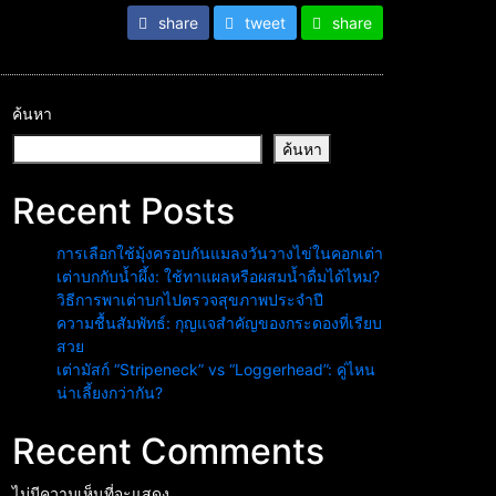
share
tweet
share
ค้นหา
ค้นหา
Recent Posts
การเลือกใช้มุ้งครอบกันแมลงวันวางไข่ในคอกเต่า
เต่าบกกับน้ำผึ้ง: ใช้ทาแผลหรือผสมน้ำดื่มได้ไหม?
วิธีการพาเต่าบกไปตรวจสุขภาพประจำปี
ความชื้นสัมพัทธ์: กุญแจสำคัญของกระดองที่เรียบ
สวย
เต่ามัสก์ “Stripeneck” vs “Loggerhead”: คู่ไหน
น่าเลี้ยงกว่ากัน?
Recent Comments
ไม่มีความเห็นที่จะแสดง