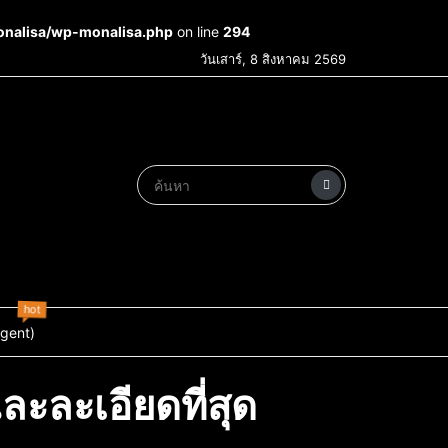
onalisa/wp-monalisa.php
on line
294
วันเสาร์, 8 สิงหาคม 2569
hot
Agent)
ละละเอียดที่สุด