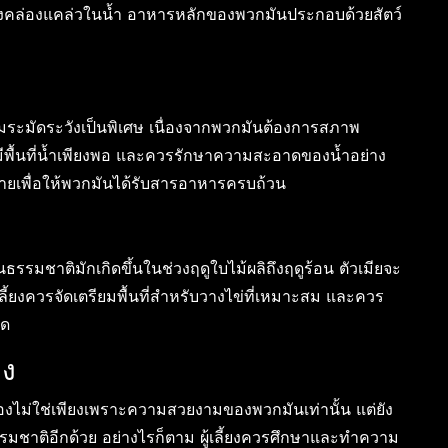
่างคล่องแคล่วในน้ำ อาหารหลักของพวกมันประกอบด้วยสัตว์
ามระมัดระวังเป็นพิเศษ เนื่องจากพวกมันต้องการสภาพ
ี่มีพื้นที่น้ำเพียงพอ และควรรักษาความสะอาดของน้ำอย่าง
ายเพื่อให้พวกมันได้รับสารอาหารครบถ้วน
รรมชาติมักเกิดขึ้นในช่วงฤดูใบไม้ผลิถึงฤดูร้อน ตัวเมียจะ
 ผู้เลี้ยงควรจัดเตรียมพื้นที่สำหรับวางไข่ที่เหมาะสม และควร
ุด
อง
องไม่ใช่เพียงเพราะความสวยงามของพวกมันเท่านั้น แต่ยัง
ธรรมชาติอีกด้วย อย่างไรก็ตาม ผู้เลี้ยงควรศึกษาและทำความ