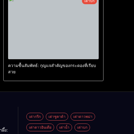
เต่าบก
ความชื้นสัมพัทธ์: กุญแจสำคัญของกระดองที่เรียบ
สวย
เต่ากรีก
เต่าซูคาต้า
เต่าดาวพม่า
เต่าดาวอินเดีย
เต่าน้ำ
เต่าบก
ผึ้ง: