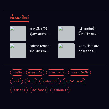
เรื่องมาใหม่
การเลือกใช้
เต่าบกกับน้ำ
มุ้งครอบกัน
ผึ้ง: ใช้ทาแผล
แมลงวัน
หรือผสมน้ำ
วางไข่ในคอก
ดื่มได้ไหม?
วิธีการพาเต่า
ความชื้นสัมพัทธ์:
เต่า
บกไปตรวจ
กุญแจสำคัญ
สุขภาพประจำ
ของกระดองที่
ปี
เรียบสวย
เต่ากรีก
เต่าซูคาต้า
เต่าดาวพม่า
เต่าดาวอินเดีย
เต่าน้ำ
เต่าบก
เต่าอัลดาบร้า
เต่าอัลลิเกเตอร์
เต่าเรดฟุต
เต่าเสือดาว
เต่าแก้มแดง