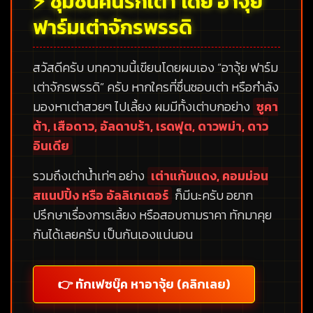
⚡ ชุมชนคนรักเต่า โดย อาจุ้ย
ฟาร์มเต่าจักรพรรดิ
สวัสดีครับ บทความนี้เขียนโดยผมเอง
“อาจุ้ย ฟาร์ม
เต่าจักรพรรดิ”
ครับ หากใครที่ชื่นชอบเต่า หรือกำลัง
มองหาเต่าสวยๆ ไปเลี้ยง ผมมีทั้งเต่าบกอย่าง
ซูคา
ต้า, เสือดาว, อัลดาบร้า, เรดฟุต, ดาวพม่า, ดาว
อินเดีย
รวมถึงเต่าน้ำเท่ๆ อย่าง
เต่าแก้มแดง, คอมม่อน
สแนปปิ้ง หรือ อัลลิเกเตอร์
ก็มีนะครับ อยาก
ปรึกษาเรื่องการเลี้ยง หรือสอบถามราคา ทักมาคุย
กันได้เลยครับ เป็นกันเองแน่นอน
👉 ทักเฟซบุ๊ค หาอาจุ้ย (คลิกเลย)