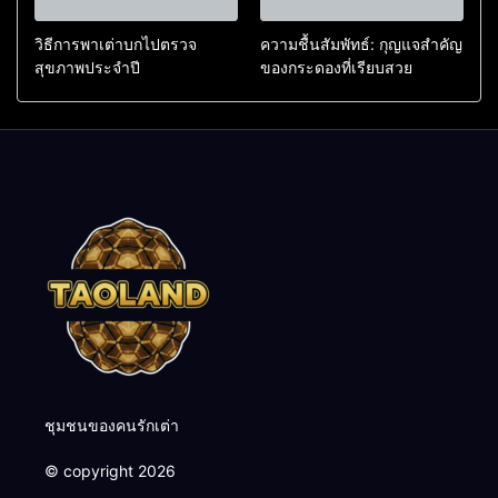
วิธีการพาเต่าบกไปตรวจ
ความชื้นสัมพัทธ์: กุญแจสำคัญ
สุขภาพประจำปี
ของกระดองที่เรียบสวย
ชุมชนของคนรักเต่า
© copyright 2026