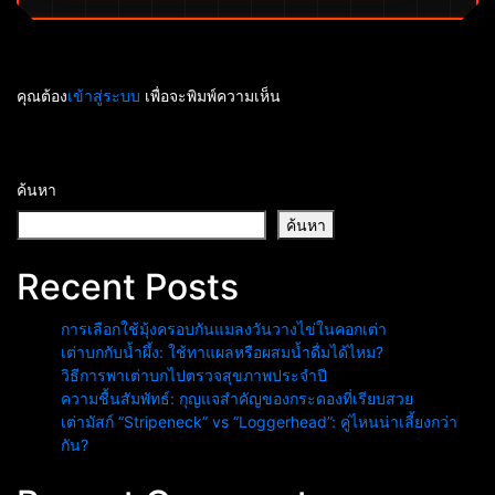
คุณต้อง
เข้าสู่ระบบ
เพื่อจะพิมพ์ความเห็น
ค้นหา
ค้นหา
Recent Posts
การเลือกใช้มุ้งครอบกันแมลงวันวางไข่ในคอกเต่า
เต่าบกกับน้ำผึ้ง: ใช้ทาแผลหรือผสมน้ำดื่มได้ไหม?
วิธีการพาเต่าบกไปตรวจสุขภาพประจำปี
ความชื้นสัมพัทธ์: กุญแจสำคัญของกระดองที่เรียบสวย
เต่ามัสก์ “Stripeneck” vs “Loggerhead”: คู่ไหนน่าเลี้ยงกว่า
กัน?