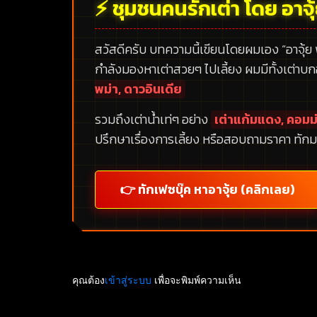
⚡ ชุมชนคนรักเต่า โดย อาจุ
สวัสดีครับ บทความนี้เขียนโดยผมเอง
“อาจุ้ย
กำลังมองหาเต่าสวยๆ ไปเลี้ยง ผมมีทั้งเต่าบ
พม่า, ดาวอินเดีย
รวมถึงเต่าน้ำเท่ๆ อย่าง
เต่าแก้มแดง, คอมม่
ปรึกษาเรื่องการเลี้ยง หรือสอบถามราคา ทักม
👉 ทักเฟซบุ๊ค หาอาจุ้ย (คลิกเลย)
คุณต้อง
เข้าสู่ระบบ
เพื่อจะพิมพ์ความเห็น