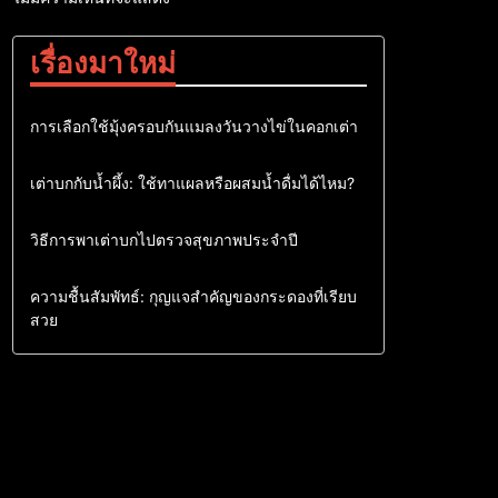
เรื่องมาใหม่
เต่าบก
การเลือกใช้มุ้งครอบกันแมลงวันวางไข่ในคอกเต่า
เต่าบก
เต่าบกกับน้ำผึ้ง: ใช้ทาแผลหรือผสมน้ำดื่มได้ไหม?
เต่าบก
วิธีการพาเต่าบกไปตรวจสุขภาพประจำปี
เต่าบก
ความชื้นสัมพัทธ์: กุญแจสำคัญของกระดองที่เรียบ
สวย