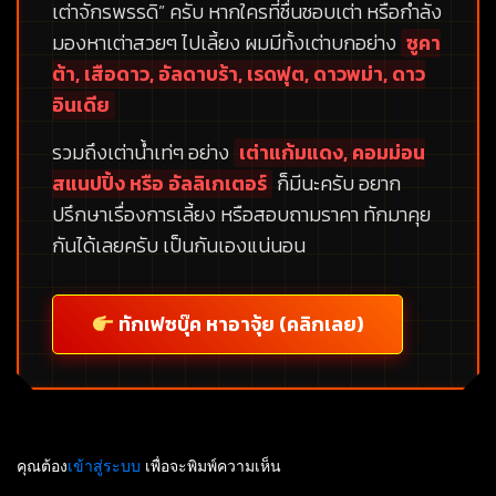
เต่าจักรพรรดิ”
ครับ หากใครที่ชื่นชอบเต่า หรือกำลัง
มองหาเต่าสวยๆ ไปเลี้ยง ผมมีทั้งเต่าบกอย่าง
ซูคา
ต้า, เสือดาว, อัลดาบร้า, เรดฟุต, ดาวพม่า, ดาว
อินเดีย
รวมถึงเต่าน้ำเท่ๆ อย่าง
เต่าแก้มแดง, คอมม่อน
สแนปปิ้ง หรือ อัลลิเกเตอร์
ก็มีนะครับ อยาก
ปรึกษาเรื่องการเลี้ยง หรือสอบถามราคา ทักมาคุย
กันได้เลยครับ เป็นกันเองแน่นอน
ทักเฟซบุ๊ค หาอาจุ้ย (คลิกเลย)
คุณต้อง
เข้าสู่ระบบ
เพื่อจะพิมพ์ความเห็น