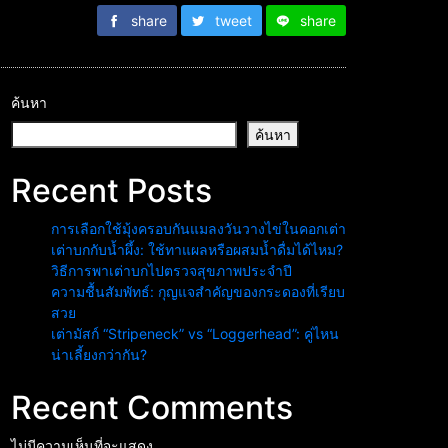
share
tweet
share
ค้นหา
ค้นหา
Recent Posts
การเลือกใช้มุ้งครอบกันแมลงวันวางไข่ในคอกเต่า
เต่าบกกับน้ำผึ้ง: ใช้ทาแผลหรือผสมน้ำดื่มได้ไหม?
วิธีการพาเต่าบกไปตรวจสุขภาพประจำปี
ความชื้นสัมพัทธ์: กุญแจสำคัญของกระดองที่เรียบ
สวย
เต่ามัสก์ “Stripeneck” vs “Loggerhead”: คู่ไหน
น่าเลี้ยงกว่ากัน?
Recent Comments
ไม่มีความเห็นที่จะแสดง