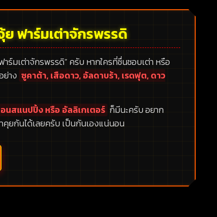
ุ้ย ฟาร์มเต่าจักรพรรดิ
 ฟาร์มเต่าจักรพรรดิ”
ครับ หากใครที่ชื่นชอบเต่า หรือ
กอย่าง
ซูคาต้า, เสือดาว, อัลดาบร้า, เรดฟุต, ดาว
อนสแนปปิ้ง หรือ อัลลิเกเตอร์
ก็มีนะครับ อยาก
าคุยกันได้เลยครับ เป็นกันเองแน่นอน