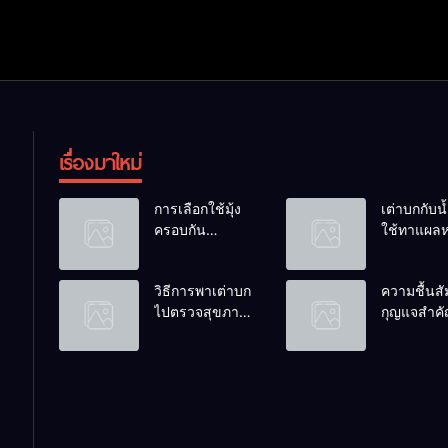
เรื่องมาใหม่
การเลือกใช้มุ้ง
เต่าบกกับน้ำ
ครอบกัน
ใช้ทาแผลห
แมลงวันวางไข่
ผสมน้ำดื่มไ
ในคอกเต่า
ไหม?
วิธีการพาเต่าบก
ความชื้นสัม
ไปตรวจสุขภาพ
กุญแจสำค
ประจำปี
กระดองที่เ
สวย