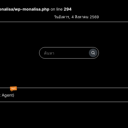
onalisa/wp-monalisa.php
on line
294
วันอังคาร, 4 สิงหาคม 2569
hot
t Agent)