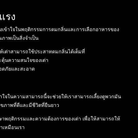
งแรง
นต้องเข้าใจในพฤติกรรมการดมกลิ่นและการเลือกอาหารของ
าพเป็นสิ่งจำเป็น
ให้เต่าสามารถใช้ประสาทดมกลิ่นได้เต็มที่
ะตุ้นความสนใจของเต่า
ลอดภัยและสะอาด
ข้าใจในความสามารถนี้จะช่วยให้เราสามารถเลี้ยงดูพวกมัน
ขภาพที่ดีและมีชีวิตที่ยืนยาว
ึกษาพฤติกรรมและความต้องการของเต่า เพื่อให้สามารถให้
่าเหมือนเรา