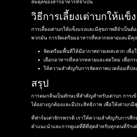
สมดุลของสารอาหารที่จำเป็น
วิธีการเลี้ยงเต่าบกให้แข็
การเลี้ยงเต่าบกให้แข็งแรงและมีสุขภาพดีจำเป็
พวกมัน การจัดเตรียมอาหารที่หลากหลายและมีคุณภ
จัดเตรียมพื้นที่ให้มีอากาศถ่ายเทสะดวก เพื่อ
เลือกอาหารที่หลากหลายและสดใหม่ เพื่อกร
ให้ความสำคัญกับการจัดสภาพแวดล้อมที่ป
สรุป
การดมกลิ่นเป็นทักษะที่สำคัญสำหรับเต่าบก การเ
ได้อย่างถูกต้องและมีประสิทธิภาพ เพื่อให้เต่าบกมีสุ
ที่ฟาร์มเต่าจักรพรรดิ เราให้ความสำคัญกับการศ
คำแนะนำและการดูแลที่ดีที่สุดสำหรับทุกคนที่รักเต