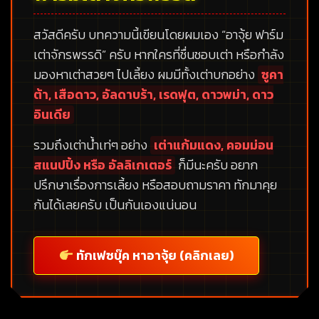
สวัสดีครับ บทความนี้เขียนโดยผมเอง
“อาจุ้ย ฟาร์ม
เต่าจักรพรรดิ”
ครับ หากใครที่ชื่นชอบเต่า หรือกำลัง
มองหาเต่าสวยๆ ไปเลี้ยง ผมมีทั้งเต่าบกอย่าง
ซูคา
ต้า, เสือดาว, อัลดาบร้า, เรดฟุต, ดาวพม่า, ดาว
อินเดีย
รวมถึงเต่าน้ำเท่ๆ อย่าง
เต่าแก้มแดง, คอมม่อน
สแนปปิ้ง หรือ อัลลิเกเตอร์
ก็มีนะครับ อยาก
ปรึกษาเรื่องการเลี้ยง หรือสอบถามราคา ทักมาคุย
กันได้เลยครับ เป็นกันเองแน่นอน
ทักเฟซบุ๊ค หาอาจุ้ย (คลิกเลย)