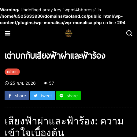
Warning
: Undefined array key "wpml4bbpress" in
/home/u505633936/domains/taoland.co/public_html/wp-
content/plugins/wp-monalisa/wp-monalisa.php
on line
294
เต่าบกกับเสียงฟ้าผ่าและฟ้าร้อง
เต่าบก
25 ก.พ. 2026
57
share
tweet
share
เสียงฟ้าผ่าและฟ้าร้อง: ความ
เข้าใจเบื้องต้น