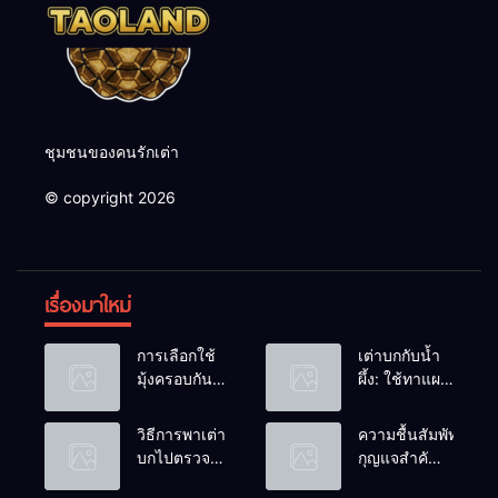
ชุมชนของคนรักเต่า
© copyright 2026
เรื่องมาใหม่
การเลือกใช้
เต่าบกกับน้ำ
มุ้งครอบกัน
ผึ้ง: ใช้ทาแผล
แมลงวัน
หรือผสมน้ำ
วางไข่ในคอก
ดื่มได้ไหม?
วิธีการพาเต่า
ความชื้นสัมพัทธ์:
เต่า
บกไปตรวจ
กุญแจสำคัญ
สุขภาพประจำ
ของกระดองที่