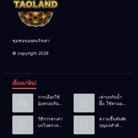
ชุมชนของคนรักเต่า
© copyright 2026
เรื่องมาใหม่
การเลือกใช้
เต่าบกกับน้ำ
มุ้งครอบกัน
ผึ้ง: ใช้ทาแผล
แมลงวัน
หรือผสมน้ำ
วางไข่ในคอก
ดื่มได้ไหม?
วิธีการพาเต่า
ความชื้นสัมพัทธ์:
เต่า
บกไปตรวจ
กุญแจสำคัญ
สุขภาพประจำ
ของกระดองที่