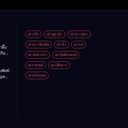
เต่ากรีก
เต่าซูคาต้า
เต่าดาวพม่า
เต่าดาวอินเดีย
เต่าน้ำ
เต่าบก
ผึ้ง:
รือ
เต่าอัลดาบร้า
เต่าอัลลิเกเตอร์
ด้
เต่าเรดฟุต
เต่าเสือดาว
พัทธ์:
เต่าแก้มแดง
ัญของ
รียบ