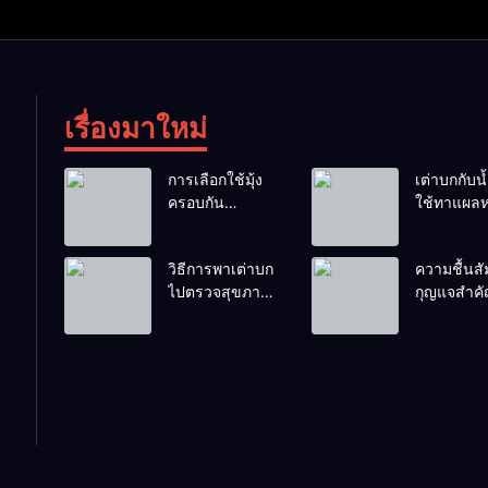
เรื่องมาใหม่
การเลือกใช้มุ้ง
เต่าบกกับน้ำ
ครอบกัน
ใช้ทาแผลห
แมลงวันวางไข่
ผสมน้ำดื่มไ
ในคอกเต่า
ไหม?
วิธีการพาเต่าบก
ความชื้นสัม
ไปตรวจสุขภาพ
กุญแจสำค
ประจำปี
กระดองที่เ
สวย