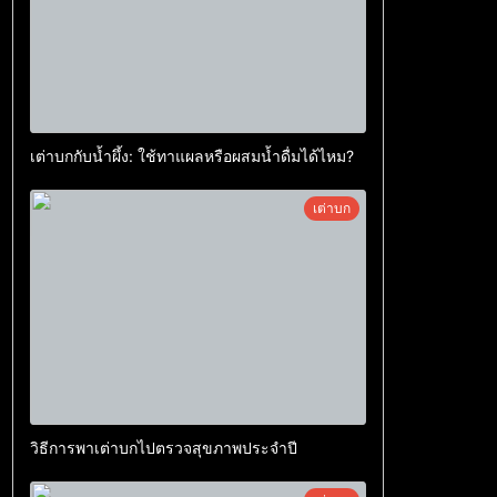
เต่าบกกับน้ำผึ้ง: ใช้ทาแผลหรือผสมน้ำดื่มได้ไหม?
เต่าบก
วิธีการพาเต่าบกไปตรวจสุขภาพประจำปี