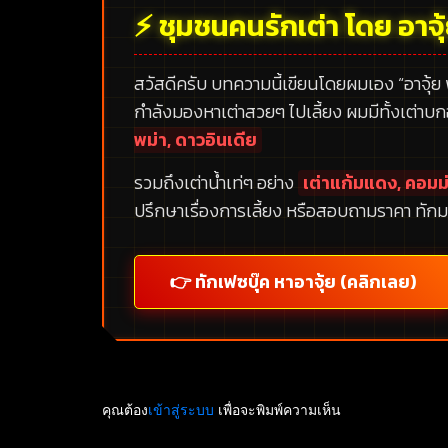
⚡ ชุมชนคนรักเต่า โดย อาจุ
สวัสดีครับ บทความนี้เขียนโดยผมเอง
“อาจุ้ย
กำลังมองหาเต่าสวยๆ ไปเลี้ยง ผมมีทั้งเต่าบ
พม่า, ดาวอินเดีย
รวมถึงเต่าน้ำเท่ๆ อย่าง
เต่าแก้มแดง, คอมม่
ปรึกษาเรื่องการเลี้ยง หรือสอบถามราคา ทักม
👉 ทักเฟซบุ๊ค หาอาจุ้ย (คลิกเลย)
คุณต้อง
เข้าสู่ระบบ
เพื่อจะพิมพ์ความเห็น