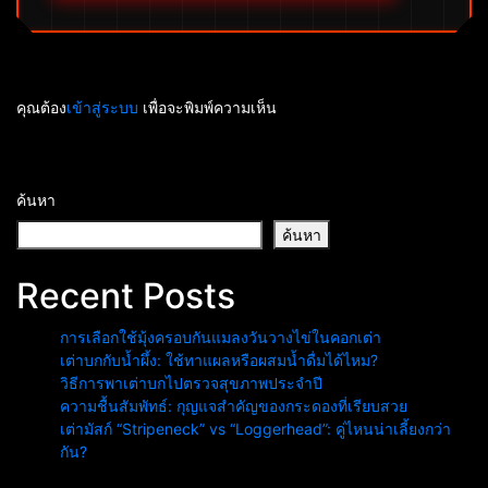
คุณต้อง
เข้าสู่ระบบ
เพื่อจะพิมพ์ความเห็น
ค้นหา
ค้นหา
Recent Posts
การเลือกใช้มุ้งครอบกันแมลงวันวางไข่ในคอกเต่า
เต่าบกกับน้ำผึ้ง: ใช้ทาแผลหรือผสมน้ำดื่มได้ไหม?
วิธีการพาเต่าบกไปตรวจสุขภาพประจำปี
ความชื้นสัมพัทธ์: กุญแจสำคัญของกระดองที่เรียบสวย
เต่ามัสก์ “Stripeneck” vs “Loggerhead”: คู่ไหนน่าเลี้ยงกว่า
กัน?