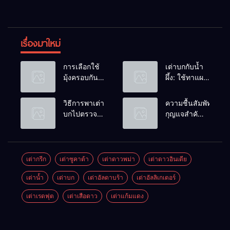
เรื่องมาใหม่
การเลือกใช้
เต่าบกกับน้ำ
มุ้งครอบกัน
ผึ้ง: ใช้ทาแผล
แมลงวัน
หรือผสมน้ำ
วางไข่ในคอก
ดื่มได้ไหม?
วิธีการพาเต่า
ความชื้นสัมพัทธ์:
เต่า
บกไปตรวจ
กุญแจสำคัญ
สุขภาพประจำ
ของกระดองที่
ปี
เรียบสวย
เต่ากรีก
เต่าซูคาต้า
เต่าดาวพม่า
เต่าดาวอินเดีย
เต่าน้ำ
เต่าบก
เต่าอัลดาบร้า
เต่าอัลลิเกเตอร์
เต่าเรดฟุต
เต่าเสือดาว
เต่าแก้มแดง