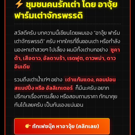
ชุมชนคนรักเต่า โดย อาจุ้ย
ฟาร์มเต่าจักรพรรดิ
สวัสดีครับ บทความนี้เขียนโดยผมเอง
“อาจุ้ย ฟาร์ม
เต่าจักรพรรดิ”
ครับ หากใครที่ชื่นชอบเต่า หรือกำลัง
มองหาเต่าสวยๆ ไปเลี้ยง ผมมีทั้งเต่าบกอย่าง
ซูคา
ต้า, เสือดาว, อัลดาบร้า, เรดฟุต, ดาวพม่า, ดาว
อินเดีย
รวมถึงเต่าน้ำเท่ๆ อย่าง
เต่าแก้มแดง, คอมม่อน
สแนปปิ้ง หรือ อัลลิเกเตอร์
ก็มีนะครับ อยาก
ปรึกษาเรื่องการเลี้ยง หรือสอบถามราคา ทักมาคุย
กันได้เลยครับ เป็นกันเองแน่นอน
ทักเฟซบุ๊ค หาอาจุ้ย (คลิกเลย)