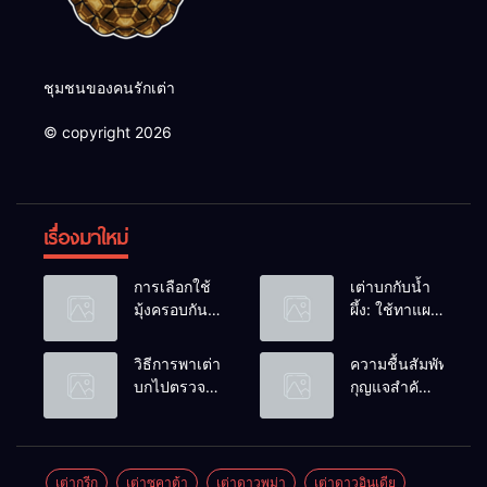
ชุมชนของคนรักเต่า
© copyright 2026
เรื่องมาใหม่
การเลือกใช้
เต่าบกกับน้ำ
มุ้งครอบกัน
ผึ้ง: ใช้ทาแผล
แมลงวัน
หรือผสมน้ำ
วางไข่ในคอก
ดื่มได้ไหม?
วิธีการพาเต่า
ความชื้นสัมพัทธ์:
เต่า
บกไปตรวจ
กุญแจสำคัญ
สุขภาพประจำ
ของกระดองที่
ปี
เรียบสวย
เต่ากรีก
เต่าซูคาต้า
เต่าดาวพม่า
เต่าดาวอินเดีย