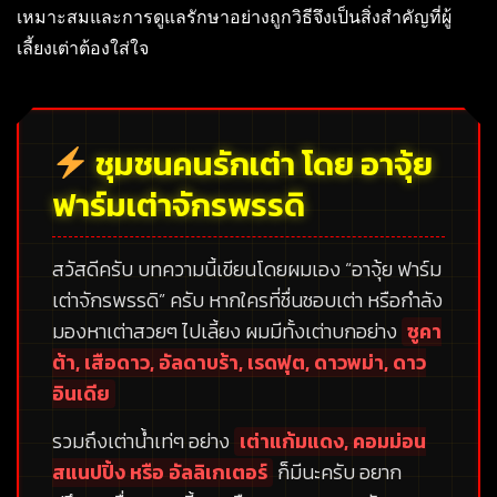
เหมาะสมและการดูแลรักษาอย่างถูกวิธีจึงเป็นสิ่งสำคัญที่ผู้
เลี้ยงเต่าต้องใส่ใจ
ชุมชนคนรักเต่า โดย อาจุ้ย
ฟาร์มเต่าจักรพรรดิ
สวัสดีครับ บทความนี้เขียนโดยผมเอง
“อาจุ้ย ฟาร์ม
เต่าจักรพรรดิ”
ครับ หากใครที่ชื่นชอบเต่า หรือกำลัง
มองหาเต่าสวยๆ ไปเลี้ยง ผมมีทั้งเต่าบกอย่าง
ซูคา
ต้า, เสือดาว, อัลดาบร้า, เรดฟุต, ดาวพม่า, ดาว
อินเดีย
รวมถึงเต่าน้ำเท่ๆ อย่าง
เต่าแก้มแดง, คอมม่อน
สแนปปิ้ง หรือ อัลลิเกเตอร์
ก็มีนะครับ อยาก