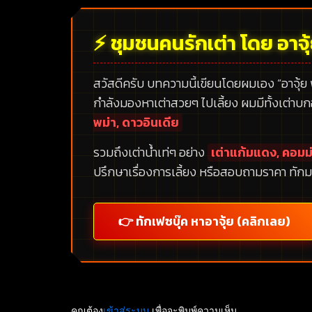
⚡ ชุมชนคนรักเต่า โดย อาจุ
สวัสดีครับ บทความนี้เขียนโดยผมเอง
“อาจุ้ย
กำลังมองหาเต่าสวยๆ ไปเลี้ยง ผมมีทั้งเต่าบ
พม่า, ดาวอินเดีย
รวมถึงเต่าน้ำเท่ๆ อย่าง
เต่าแก้มแดง, คอมม่
ปรึกษาเรื่องการเลี้ยง หรือสอบถามราคา ทักม
👉 ทักเฟซบุ๊ค หาอาจุ้ย (คลิกเลย)
คุณต้อง
เข้าสู่ระบบ
เพื่อจะพิมพ์ความเห็น