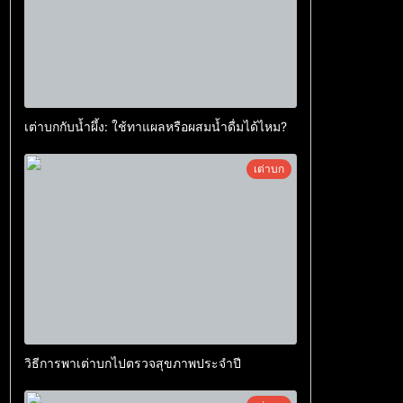
เต่าบกกับน้ำผึ้ง: ใช้ทาแผลหรือผสมน้ำดื่มได้ไหม?
เต่าบก
วิธีการพาเต่าบกไปตรวจสุขภาพประจำปี