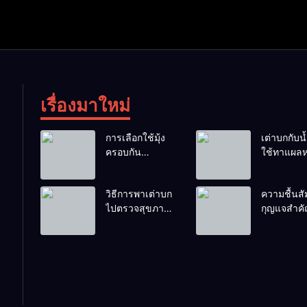
เรื่องมาใหม่
การเลือกใช้มุ้ง
เต่าบกกับน้ำ
ครอบกัน
ใช้ทาแผลห
แมลงวันวางไข่
ผสมน้ำดื่มไ
ในคอกเต่า
ไหม?
วิธีการพาเต่าบก
ความชื้นสัม
ไปตรวจสุขภาพ
กุญแจสำค
ประจำปี
กระดองที่เ
สวย