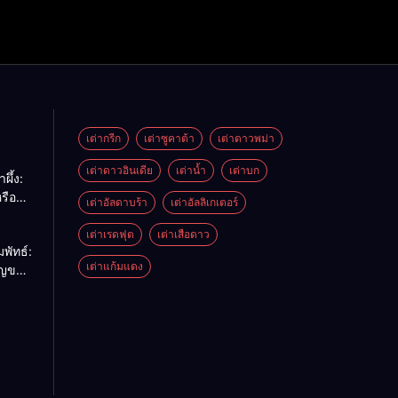
เต่ากรีก
เต่าซูคาต้า
เต่าดาวพม่า
เต่าดาวอินเดีย
เต่าน้ำ
เต่าบก
ผึ้ง:
รือ
เต่าอัลดาบร้า
เต่าอัลลิเกเตอร์
ด้
เต่าเรดฟุต
เต่าเสือดาว
พัทธ์:
เต่าแก้มแดง
ัญของ
รียบ